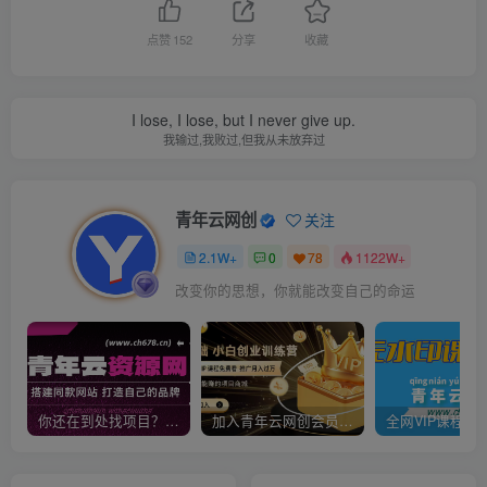
点赞
152
分享
收藏
I lose, I lose, but I never give up.
我输过,我败过,但我从未放弃过
青年云网创
关注
2.1W+
0
78
1122W+
改变你的思想，你就能改变自己的命运
你还在到处找项目？还在当韭菜？我靠卖项目一个月收入5万+，曾经我也是个失败者。
加入青年云网创会员，全站资源免费学习。加入高级合伙人，推广日入1000+