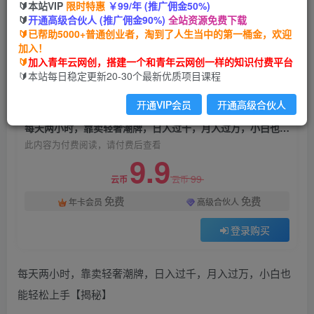
🔰本站VIP
限时特惠
￥99/年 (推广佣金50%)
每天两小时，靠卖轻奢潮牌，日入过千，月入过
🔰
开通高级合伙人 (推广佣金90%)
全站资源免费下载
万，小白也能轻松上手【揭秘】
🔰已帮助5000+普通创业者，淘到了人生当中的第一桶金，欢迎
加入！
青年云网创
关注
私信
🔰
加入青年云网创，搭建一个和青年云网创一样的知识付费平台
2年前发布
🔰本站每日稳定更新20-30个最新优质项目课程
1754
152
开通VIP会员
开通高级合伙人
付费阅读
每天两小时，靠卖轻奢潮牌，日入过千，月入过万，小白也能轻松上手【揭秘】
此内容为付费阅读，请付费后查看
9.9
99
云币
云币
免费
免费
年卡会员
高级合伙人
登录购买
每天两小时，靠卖轻奢潮牌，日入过千，月入过万，小白也
能轻松上手【揭秘】