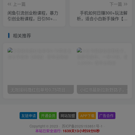
上一篇
下一篇
闲鱼引流创业粉课程，暴力
手机如何日赚300+玩法解
引创业粉课程，日引50+
析，适合小白新手操作【揭
【揭秘】
秘】
相关推荐
无限接码撸红包单号0.75项目无偿分享给你【揭秘】
小红
友链申请
-
开通会员
-
网站加盟
-
APP下载
-
广告合作
Copyright © 2023 ·
苏ICP备2025153851号-1
·
本站已安全运行:
1639天13小时59分0秒