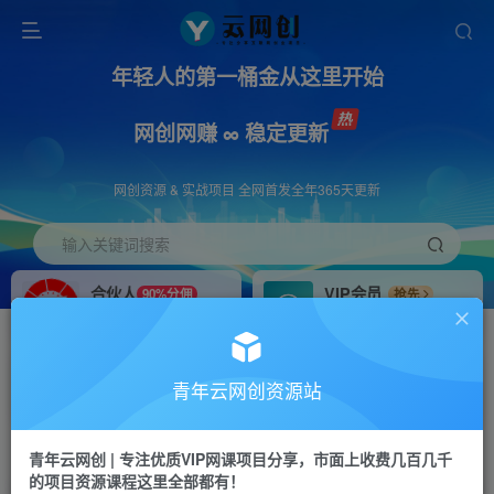
年轻人的第一桶金从这里开始
网创网赚 ∞ 稳定更新
网创资源 & 实战项目 全网首发全年365天更新
输入关键词搜索
合伙人
VIP会员
90%分佣
抢先
合伙人专属推广链接
免费下载全站资源
招募站长
APP下载
推荐
GO
青年云网创资源站
搭建同款网站，自己当老板
浏览器打开下载app
首页
创业课程
会员免费
正文
青年云网创 | 专注优质VIP网课项目分享，市面上收费几百几千
的项目资源课程这里全部都有！