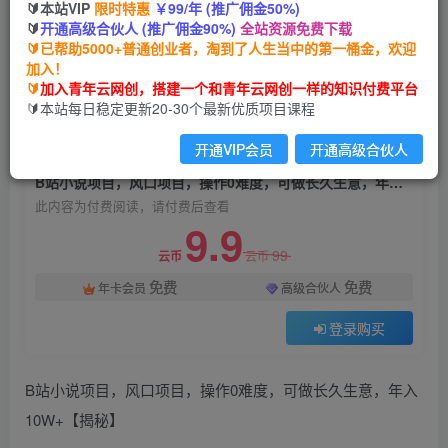
🔰本站VIP
限时特惠
￥99/年 (推广佣金50%)
B站小说项目，风口项目，操作0难度，可做长久
🔰
开通高级合伙人 (推广佣金90%)
全站资源免费下载
生意，年入10W+【揭秘】
🔰已帮助5000+普通创业者，淘到了人生当中的第一桶金，欢迎
加入！
青年云网创
关注
私信
🔰
加入青年云网创，搭建一个和青年云网创一样的知识付费平台
2年前发布
🔰本站每日稳定更新20-30个最新优质项目课程
1155
86
开通VIP会员
开通高级合伙人
付费阅读
B站小说项目，风口项目，操作0难度，可做长久生意，年入10W+【揭秘】
此内容为付费阅读，请付费后查看
9.9
99
云币
云币
免费
免费
年卡会员
高级合伙人
登录购买
B站小说项目，风口项目，操作0难度，可做长久生意，年入
10W+【揭秘】