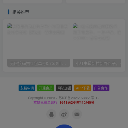
天100单也可以【揭秘】
播放收益300+【揭秘】
相关推荐
无限接码撸红包单号0.75项目无偿分享给你【揭秘】
小红
友链申请
-
开通会员
-
网站加盟
-
APP下载
-
广告合作
Copyright © 2023 ·
苏ICP备2025153851号-1
·
本站已安全运行:
1641天2小时41分45秒