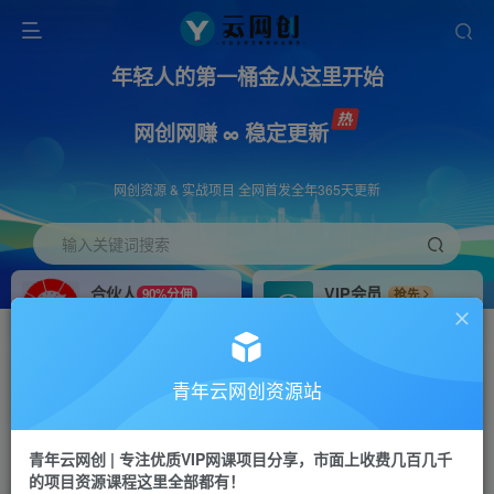
年轻人的第一桶金从这里开始
网创网赚 ∞ 稳定更新
网创资源 & 实战项目 全网首发全年365天更新
输入关键词搜索
合伙人
VIP会员
90%分佣
抢先
合伙人专属推广链接
免费下载全站资源
招募站长
APP下载
推荐
GO
青年云网创资源站
搭建同款网站，自己当老板
浏览器打开下载app
首页
创业课程
会员免费
正文
青年云网创 | 专注优质VIP网课项目分享，市面上收费几百几千
的项目资源课程这里全部都有！