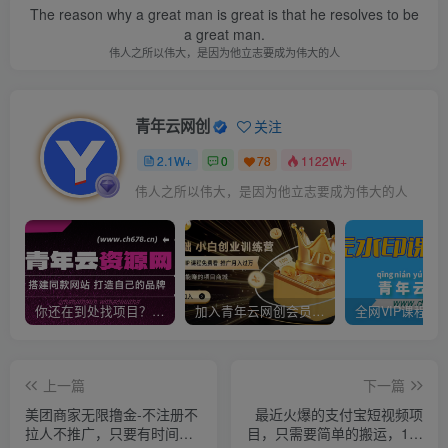
The reason why a great man is great is that he resolves to be
a great man.
伟人之所以伟大，是因为他立志要成为伟大的人
青年云网创
关注
2.1W+
0
78
1122W+
伟人之所以伟大，是因为他立志要成为伟大的人
你还在到处找项目？还在当韭菜？我靠卖项目一个月收入5万+，曾经我也是个失败者。
加入青年云网创会员，全站资源免费学习。加入高级合伙人，推广日入1000+
上一篇
下一篇
美团商家无限撸金-不注册不
最近火爆的支付宝短视频项
拉人不推广，只要有时间一
目，只需要简单的搬运，1万