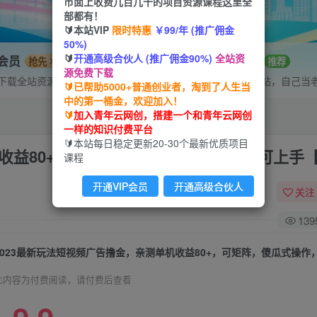
市面上收费几百几千的项目资源课程这里全
部都有！
🔰本站VIP
限时特惠
￥99/年 (推广佣金
50%)
🔰
开通高级合伙人 (推广佣金90%)
全站资
P会员
招募站长
抢先
推荐
源免费下载
下载全站资源
搭建同款网站，自己当
🔰已帮助5000+普通创业者，淘到了人生当
中的第一桶金，欢迎加入！
🔰
加入青年云网创，搭建一个和青年云网创
一样的知识付费平台
🔰本站每日稳定更新20-30个最新优质项目
机收益80+，可矩阵，傻瓜式操作，小白可上手
课程
开通VIP会员
开通高级合伙人
关注
139
此内容为付费阅读，请付费后查看