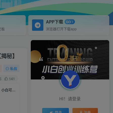
APP下载
GO
老板
浏览器打开下载app
【揭秘】
私信
5
141
2023最新玩法短视频广告撸金，亲测单机收益80+，可矩阵，傻瓜式操作，小白可上手【揭秘】
HI！请登录
登录
注册