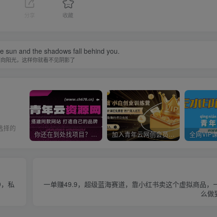
1
分享
收藏
he sun and the shadows fall behind you.
面向阳光，这样你就看不见阴影了
选择的
你还在到处找项目？还在当韭菜？我靠卖项目一个月收入5万+，曾经我也是个失败者。
加入青年云网创会员，全站资源免费学习。加入高级合伙人，推广日入1000+
9，私
一单赚49.9，超级蓝海赛道，靠小红书卖这个虚拟商品，一
么做