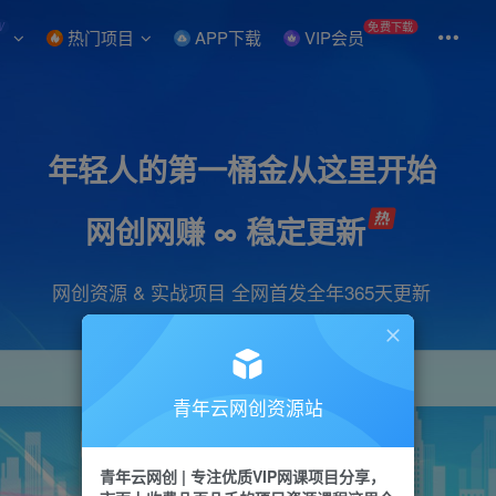
W
免费下载
热门项目
APP下载
VIP会员
年轻人的第一桶金从这里开始
网创网赚 ∞ 稳定更新
网创资源 & 实战项目 全网首发全年365天更新
青年云网创资源站
项目
引流
抖音
短视频
剪辑
会员
青年云网创 | 专注优质VIP网课项目分享，