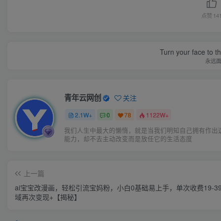
点赞
14
Turn your face to t
永远
青年云网创
关注
2.1W+
0
78
1122W+
我们人生中最大的懒惰，就是当我们明知自己拥有作出
能力，却不去主动改变而是放任它的生活态度
上一篇
ai宝宝改漫画，轻松引流宝妈粉，小白0基础易上手，单次收费19-3
域再次变现+【揭秘】