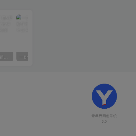
【阿里国际站】打造Top店铺&获得优质询盘客户，​95%的国际站讲师不会说的运营技巧
一份资料多种变现方式，小白也能轻松上手，日入800不是问题
青年云网创系统
3.0