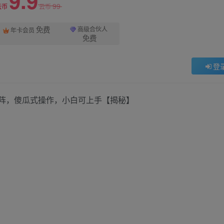
9.9
99
云币
云币
免费
高级合伙人
年卡会员
免费
登
矩阵，傻瓜式操作，小白可上手【揭秘】