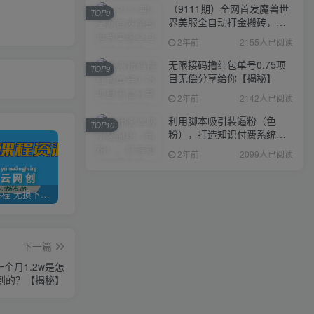
（9111期）全网首发魔兽世
TOP8
界美服全自动打金搬砖，日
入1000+，简单好操作，保
2年前
2155人已阅读
姆级教学
无限接码撸红包单号0.75项
TOP9
目无偿分享给你【揭秘】
2年前
2142人已阅读
利用脚本吸引装逼粉（色
TOP10
粉），打造知识付费系统，
附388元美女写真项目
2年前
2099人已阅读
全网VIP课程 无损下载~
加盟青年云网创，搭建同款项目资源站，实现日入2000+
【站长运营资料】无水印课程资源
下一篇
个月1.2w是怎
到的？【揭秘】