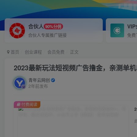
合伙人
VI
90%分佣
合伙人专属推广链接
免费
首页
创业课程
会员免费
正文
2023最新玩法短视频广告撸金，亲测单
青年云网创
2年前发布
付费阅读