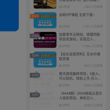
伙人，推广日入1000+
3年前
2W+人已阅读
全网VIP课程 无损下载~
TOP3
2年前
1.7W+人已阅读
加盟青年云网创，搭建同款
TOP4
项目资源站，实现日入
2000+
3年前
1.3W+人已阅读
【站长运营资料】无水印课
TOP5
程资源
3年前
2821人已阅读
某讯游戏搬砖项目，0投入，
TOP6
可以挂机，轻松上手,月入
3000+上不封顶
2年前
2269人已阅读
（9448期）2024网易云音乐
TOP7
人挂机项目，单机日入
150+，无脑月入5000+
2年前
2239人已阅读