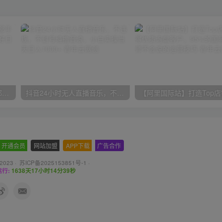
小红书最新拉新野路子，一部手机即可操作，一单15块，做得好日入2000+
抖音24小时无人直播音乐，不违规，不封号纯撸音浪，小白实操当天日入1000+
开通会员
-
网站加盟
-
APP下载
-
广告合作
 2023 ·
苏ICP备2025153851号-1
·
行:
1638天17小时14分41秒