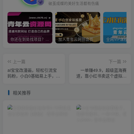
破茧成蝶的美好生活都有伤痛
你还在到处找项目？还在当韭菜？我靠卖项目一个月收入5万+，曾经我也是个失败者。
加入青年云网创会员，全站资源免费学习。加入高级合伙人，推广日入1000+
上一篇
下一篇
ai宝宝改漫画，轻松引流宝
一单赚49.9，超级蓝海赛
妈粉，小白0基础易上手，单
道，靠小红书卖这个虚拟商
次收费19-39，私域再次变现
品，一个月1.2w是怎么做到
+【揭秘】
的？【揭秘】
相关推荐