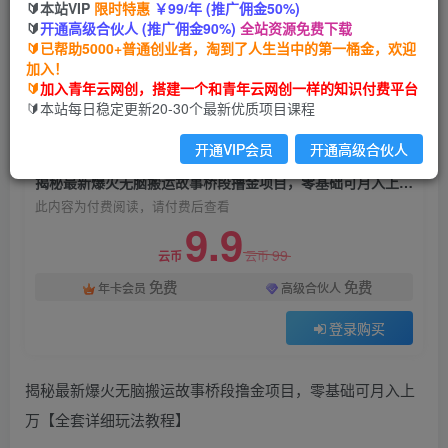
🔰本站VIP
限时特惠
￥99/年 (推广佣金50%)
揭秘最新爆火无脑搬运故事桥段撸金项目，零基础
🔰
开通高级合伙人 (推广佣金90%)
全站资源免费下载
可月入上万【全套详细玩法教程】
🔰已帮助5000+普通创业者，淘到了人生当中的第一桶金，欢迎
加入！
青年云网创
关注
私信
🔰
加入青年云网创，搭建一个和青年云网创一样的知识付费平台
2年前发布
🔰本站每日稳定更新20-30个最新优质项目课程
919
95
开通VIP会员
开通高级合伙人
付费阅读
揭秘最新爆火无脑搬运故事桥段撸金项目，零基础可月入上万【全套详细玩法教程】
此内容为付费阅读，请付费后查看
9.9
99
云币
云币
免费
免费
年卡会员
高级合伙人
登录购买
揭秘最新爆火无脑搬运故事桥段撸金项目，零基础可月入上
万【全套详细玩法教程】