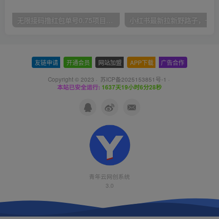
无限接码撸红包单号0.75项目无偿分享给你【揭秘】
小红
友链申请
-
开通会员
-
网站加盟
-
APP下载
-
广告合作
Copyright © 2023 ·
苏ICP备2025153851号-1
·
本站已安全运行:
1637天19小时6分29秒
青年云网创系统
3.0