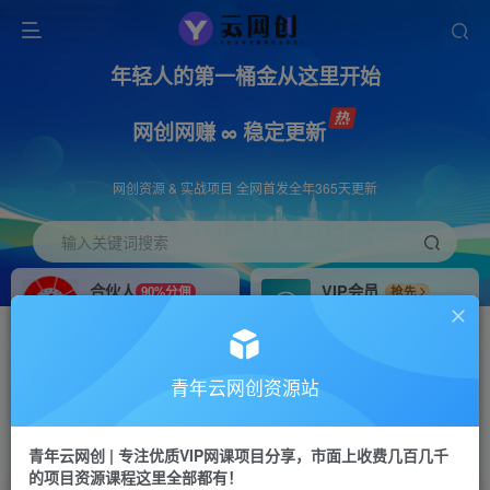
年轻人的第一桶金从这里开始
网创网赚 ∞ 稳定更新
网创资源 & 实战项目 全网首发全年365天更新
输入关键词搜索
合伙人
VIP会员
90%分佣
抢先
合伙人专属推广链接
免费下载全站资源
招募站长
APP下载
推荐
GO
青年云网创资源站
搭建同款网站，自己当老板
浏览器打开下载app
首页
创业课程
会员免费
正文
青年云网创 | 专注优质VIP网课项目分享，市面上收费几百几千
的项目资源课程这里全部都有！