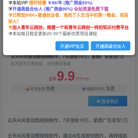
🔰本站VIP
限时特惠
￥99/年 (推广佣金50%)
云天AI风景动图视频制作，7天涨粉10万，星图广
🔰
开通高级合伙人 (推广佣金90%)
全站资源免费下载
告变现1万
🔰已帮助5000+普通创业者，淘到了人生当中的第一桶金，欢迎
加入！
青年云网创
关注
私信
🔰
加入青年云网创，搭建一个和青年云网创一样的知识付费平台
2年前发布
🔰本站每日稳定更新20-30个最新优质项目课程
738
92
开通VIP会员
开通高级合伙人
付费阅读
云天AI风景动图视频制作，7天涨粉10万，星图广告变现1万
此内容为付费阅读，请付费后查看
9.9
99
云币
云币
免费
免费
年卡会员
高级合伙人
登录购买
云天AI风景动图视频制作，7天涨粉10万，星图广告变现1万
云天AI风景动图视频制作，通过AI生成原创图片，再转成航