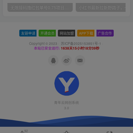
无限接码撸红包单号0.75项目无偿分享给你【揭秘】
小红
友链申请
-
开通会员
-
网站加盟
-
APP下载
-
广告合作
Copyright © 2023 ·
苏ICP备2025153851号-1
·
本站已安全运行:
1638天15小时18分40秒
青年云网创系统
3.0
92