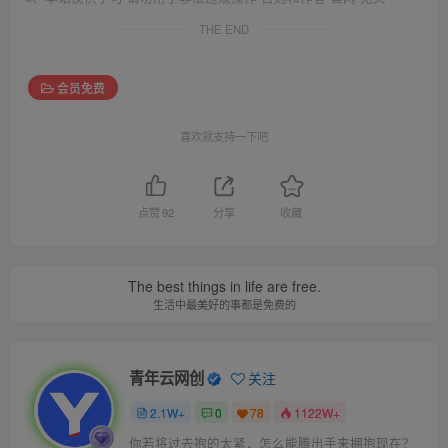
THE END
会员免费
喜欢就支持一下吧
点赞
92
分享
收藏
The best things in life are free.
生活中最美好的事都是免费的
青年云网创
关注
2.1W+
0
78
1122W+
你若将过去抱的太紧，怎么能腾出手来拥抱现在？