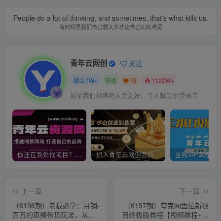
People do a lot of thinking, and sometimes, that's what kills us.
有时候是我们自己想太多才让自己如此难受
青年云网创
关注
2.1W+
0
78
1122W+
如果我们相信明天会更好，今天就能承受艰辛
你还在到处找项目？还在当韭菜？我靠卖项目一个月收入5万+，曾经我也是个失败者。
加入青年云网创会员，全站资源免费学习。加入高级合伙人，推广日入1000+
上一篇
下一篇
（6196期）老板必学：月销-
（6197期）夸克网盘拉新项
百万的直播带货玩法，从亏
目终极版教程【视频教程+实