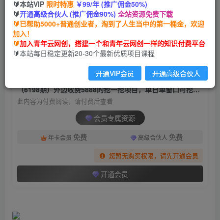
🔰本站VIP
限时特惠
￥99/年 (推广佣金50%)
（6198期）外边收费5888的挖一挖项目，单日单
🔰
开通高级合伙人 (推广佣金90%)
全站资源免费下载
窗口可挖出100米，全自动，可多开
🔰已帮助5000+普通创业者，淘到了人生当中的第一桶金，欢迎
加入！
青年云网创
关注
私信
🔰
加入青年云网创，搭建一个和青年云网创一样的知识付费平台
2年前发布
🔰本站每日稳定更新20-30个最新优质项目课程
1193
150
开通VIP会员
开通高级合伙人
付费阅读
（6198期）外边收费5888的挖一挖项目，单日单窗口可挖出100米，全自动，可多开
此内容为付费阅读，请付费后查看
会员专属资源
免费
免费
年卡会员
高级合伙人
您暂无购买权限，请先开通会员
开通会员