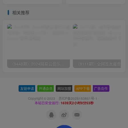
钱到月入50万，听这门就够
操手册】全网保姆级教学
了
相关推荐
（9448期）2024网易云音乐人挂机项目，单机日入150+，无脑月入5000+
友链申请
-
开通会员
-
网站加盟
-
APP下载
-
广告合作
Copyright © 2023 ·
苏ICP备2025153851号-1
·
本站已安全运行:
1639天2小时9分53秒