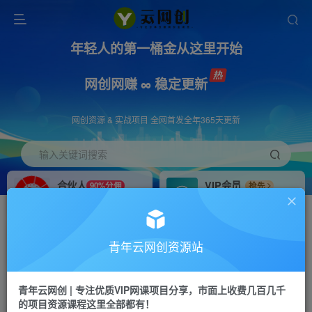
年轻人的第一桶金从这里开始
网创网赚 ∞ 稳定更新
网创资源 & 实战项目 全网首发全年365天更新
输入关键词搜索
合伙人
VIP会员
90%分佣
抢先
合伙人专属推广链接
免费下载全站资源
招募站长
APP下载
推荐
GO
青年云网创资源站
搭建同款网站，自己当老板
浏览器打开下载app
首页
创业课程
会员专属
正文
青年云网创 | 专注优质VIP网课项目分享，市面上收费几百几千
的项目资源课程这里全部都有！