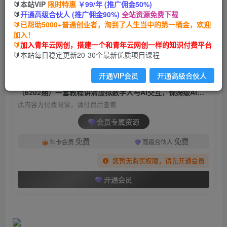
🔰本站VIP
限时特惠
￥99/年 (推广佣金50%)
（6202期）一套教程讲清虚拟数字人与AI交互，
🔰
开通高级合伙人 (推广佣金90%)
全站资源免费下载
保姆级AI教程，从小白到专家
🔰已帮助5000+普通创业者，淘到了人生当中的第一桶金，欢迎
加入！
青年云网创
关注
私信
🔰
加入青年云网创，搭建一个和青年云网创一样的知识付费平台
2年前发布
🔰本站每日稳定更新20-30个最新优质项目课程
626
81
开通VIP会员
开通高级合伙人
付费阅读
（6202期）一套教程讲清虚拟数字人与AI交互，保姆级AI教程，从小白到专家
此内容为付费阅读，请付费后查看
会员专属资源
免费
免费
年卡会员
高级合伙人
您暂无购买权限，请先开通会员
开通会员