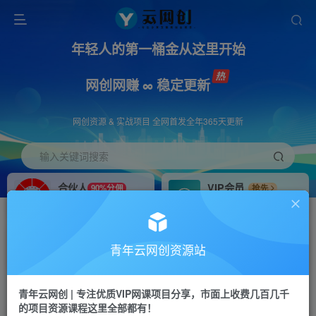
年轻人的第一桶金从这里开始
网创网赚 ∞ 稳定更新
网创资源 & 实战项目 全网首发全年365天更新
输入关键词搜索
合伙人
VIP会员
90%分佣
抢先
合伙人专属推广链接
免费下载全站资源
招募站长
APP下载
推荐
GO
青年云网创资源站
搭建同款网站，自己当老板
浏览器打开下载app
首页
创业课程
会员专属
正文
青年云网创 | 专注优质VIP网课项目分享，市面上收费几百几千
的项目资源课程这里全部都有！