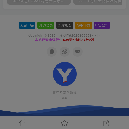
（9448期）2024网易云音乐人挂机项目，单机日入150+，无脑月入5000+
友链申请
-
开通会员
-
网站加盟
-
APP下载
-
广告合作
Copyright © 2023 ·
苏ICP备2025153851号-1
·
本站已安全运行:
1639天6小时34分3秒
青年云网创系统
3.0
81