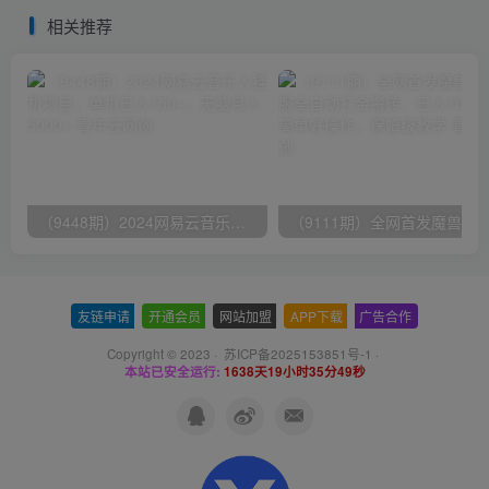
名……
相关推荐
（9448期）2024网易云音乐人挂机项目，单机日入150+，无脑月入5000+
友链申请
-
开通会员
-
网站加盟
-
APP下载
-
广告合作
Copyright © 2023 ·
苏ICP备2025153851号-1
·
本站已安全运行:
1638天19小时35分49秒