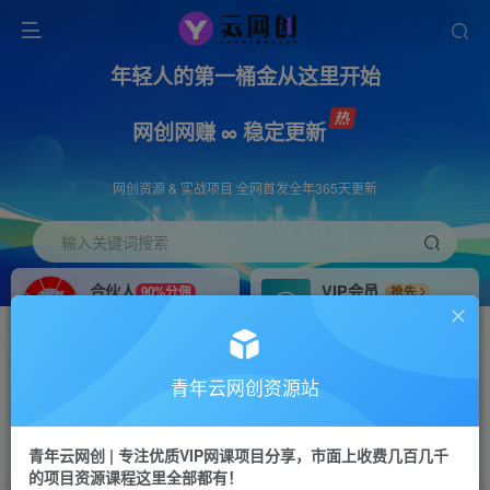
年轻人的第一桶金从这里开始
网创网赚 ∞ 稳定更新
网创资源 & 实战项目 全网首发全年365天更新
输入关键词搜索
合伙人
VIP会员
90%分佣
抢先
合伙人专属推广链接
免费下载全站资源
招募站长
APP下载
推荐
GO
青年云网创资源站
搭建同款网站，自己当老板
浏览器打开下载app
首页
创业课程
会员专属
正文
青年云网创 | 专注优质VIP网课项目分享，市面上收费几百几千
的项目资源课程这里全部都有！