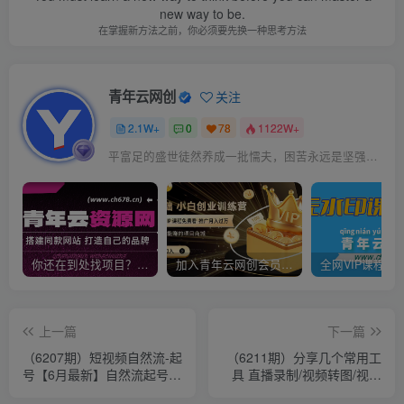
new way to be.
在掌握新方法之前，你必须要先换一种思考方法
青年云网创
关注
2.1W+
0
78
1122W+
平富足的盛世徒然养成一批懦夫，困苦永远是坚强之母
你还在到处找项目？还在当韭菜？我靠卖项目一个月收入5万+，曾经我也是个失败者。
加入青年云网创会员，全站资源免费学习。加入高级合伙人，推广日入1000+
上一篇
下一篇
（6207期）短视频自然流-起
（6211期）分享几个常用工
号【6月最新】​自然流起号话
具 直播录制/视频转图/视频
术+实战课
编辑/公众号文章下载/改