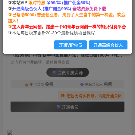
🔰本站VIP
限时特惠
￥99/年 (推广佣金50%)
（6209期）抖音 快手电影直播方法，轻松日赚
🔰
开通高级合伙人 (推广佣金90%)
全站资源免费下载
1000+（教程+防封技巧+工具）
🔰已帮助5000+普通创业者，淘到了人生当中的第一桶金，欢迎
加入！
青年云网创
关注
私信
🔰
加入青年云网创，搭建一个和青年云网创一样的知识付费平台
2年前发布
🔰本站每日稳定更新20-30个最新优质项目课程
1486
111
开通VIP会员
开通高级合伙人
付费阅读
（6209期）抖音 快手电影直播方法，轻松日赚1000+（教程+防封技巧+工具）
此内容为付费阅读，请付费后查看
会员专属资源
免费
免费
年卡会员
高级合伙人
您暂无购买权限，请先开通会员
开通会员