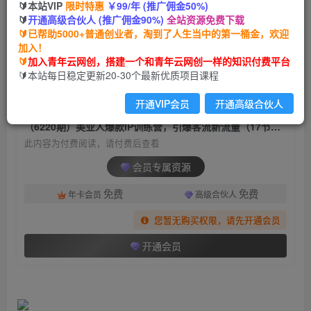
🔰本站VIP
限时特惠
￥99/年 (推广佣金50%)
（6220期）美业人爆款IP训练营，引爆客流新流
🔰
开通高级合伙人 (推广佣金90%)
全站资源免费下载
量（17节视频课）
🔰已帮助5000+普通创业者，淘到了人生当中的第一桶金，欢迎
加入！
青年云网创
关注
私信
🔰
加入青年云网创，搭建一个和青年云网创一样的知识付费平台
2年前发布
🔰本站每日稳定更新20-30个最新优质项目课程
1816
108
开通VIP会员
开通高级合伙人
付费阅读
（6220期）美业人爆款IP训练营，引爆客流新流量（17节视频课）
此内容为付费阅读，请付费后查看
会员专属资源
免费
免费
年卡会员
高级合伙人
您暂无购买权限，请先开通会员
开通会员