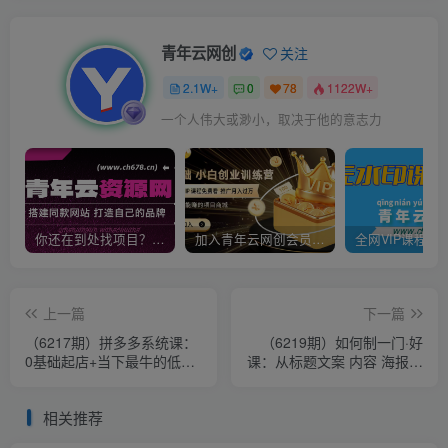
青年云网创
关注
2.1W+
0
78
1122W+
一个人伟大或渺小，取决于他的意志力
你还在到处找项目？还在当韭菜？我靠卖项目一个月收入5万+，曾经我也是个失败者。
加入青年云网创会员，全站资源免费学习。加入高级合伙人，推广日入1000+
上一篇
下一篇
（6217期）拼多多系统课：
（6219期）如何制一门·好
0基础起店+当下最牛的低价
课：从标题文案 内容 海报，
起量玩法+简单粗暴的动销玩
全面手把手保姆级实战教你
法
做课
相关推荐