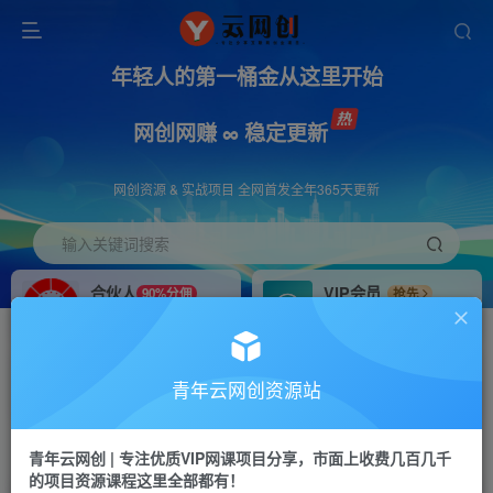
年轻人的第一桶金从这里开始
网创网赚 ∞ 稳定更新
网创资源 & 实战项目 全网首发全年365天更新
输入关键词搜索
合伙人
VIP会员
90%分佣
抢先
合伙人专属推广链接
免费下载全站资源
招募站长
APP下载
推荐
GO
青年云网创资源站
搭建同款网站，自己当老板
浏览器打开下载app
首页
创业课程
会员专属
正文
青年云网创 | 专注优质VIP网课项目分享，市面上收费几百几千
的项目资源课程这里全部都有！