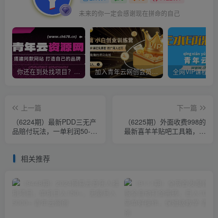
未来的你一定会感谢现在拼命的自己
你还在到处找项目？还在当韭菜？我靠卖项目一个月收入5万+，曾经我也是个失败者。
加入青年云网创会员，全站资源免费学习。加入高级合伙人，推广日入1000+
上一篇
下一篇
（6224期）最新PDD三无产
（6225期）外面收费998的
品赔付玩法，一单利润50-
最新喜羊羊贴吧工具箱，号
100元【详细玩法揭秘】
称日发十万条【软件+详细教
程】
相关推荐