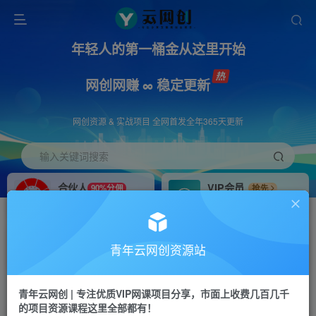
年轻人的第一桶金从这里开始
网创网赚 ∞ 稳定更新
网创资源 & 实战项目 全网首发全年365天更新
输入关键词搜索
合伙人
VIP会员
90%分佣
抢先
合伙人专属推广链接
免费下载全站资源
招募站长
APP下载
推荐
GO
青年云网创资源站
搭建同款网站，自己当老板
浏览器打开下载app
首页
创业课程
会员专属
正文
青年云网创 | 专注优质VIP网课项目分享，市面上收费几百几千
的项目资源课程这里全部都有！