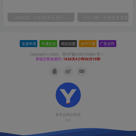
（9448期）2024网易云音乐人挂机项目，单机日入150+，无脑月入5000+
友链申请
-
开通会员
-
网站加盟
-
APP下载
-
广告合作
Copyright © 2023 ·
苏ICP备2025153851号-1
·
本站已安全运行:
1638天4小时46分19秒
青年云网创系统
3.0