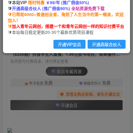
🔰本站VIP
限时特惠
￥99/年 (推广佣金50%)
（6226期）抖音半无人直播，1.99元卖书项目，
🔰
开通高级合伙人 (推广佣金90%)
全站资源免费下载
简单操作轻松日入500＋
🔰已帮助5000+普通创业者，淘到了人生当中的第一桶金，欢迎
加入！
青年云网创
关注
私信
🔰
加入青年云网创，搭建一个和青年云网创一样的知识付费平台
2年前发布
🔰本站每日稳定更新20-30个最新优质项目课程
1333
80
开通VIP会员
开通高级合伙人
付费阅读
（6226期）抖音半无人直播，1.99元卖书项目，简单操作轻松日入500＋
此内容为付费阅读，请付费后查看
会员专属资源
免费
免费
年卡会员
高级合伙人
您暂无购买权限，请先开通会员
开通会员