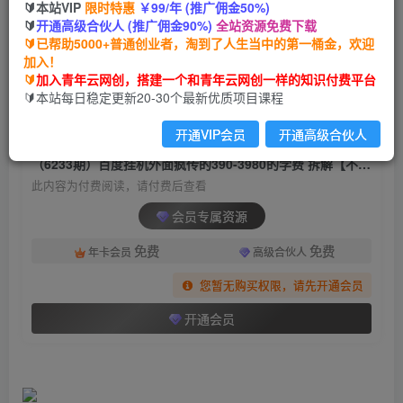
🔰本站VIP
限时特惠
￥99/年 (推广佣金50%)
（6233期）百度挂机外面疯传的390-3980的学费
🔰
开通高级合伙人 (推广佣金90%)
全站资源免费下载
拆解【不需要脚本】
🔰已帮助5000+普通创业者，淘到了人生当中的第一桶金，欢迎
加入！
青年云网创
关注
私信
🔰
加入青年云网创，搭建一个和青年云网创一样的知识付费平台
2年前发布
🔰本站每日稳定更新20-30个最新优质项目课程
1858
189
开通VIP会员
开通高级合伙人
付费阅读
（6233期）百度挂机外面疯传的390-3980的学费 拆解【不需要脚本】
此内容为付费阅读，请付费后查看
会员专属资源
免费
免费
年卡会员
高级合伙人
您暂无购买权限，请先开通会员
开通会员