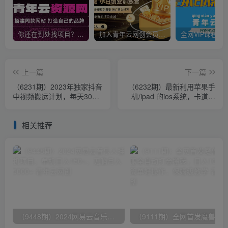
你还在到处找项目？还在当韭菜？我靠卖项目一个月收入5万+，曾经我也是个失败者。
加入青年云网创会员，全站资源免费学习。加入高级合伙人，推广日入1000+
上一篇
下一篇
（6231期）2023年独家抖音
（6232期）最新利用苹果手
中视频搬运计划，每天30分
机/ipad 的ios系统，卡道具
钟到1小时搬运 小白轻松日
搬短视频，百分百过原创
入300+
相关推荐
（9448期）2024网易云音乐人挂机项目，单机日入150+，无脑月入5000+