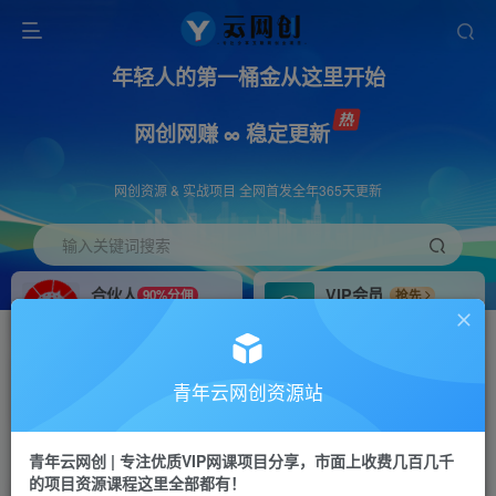
年轻人的第一桶金从这里开始
网创网赚 ∞ 稳定更新
网创资源 & 实战项目 全网首发全年365天更新
输入关键词搜索
合伙人
VIP会员
90%分佣
抢先
合伙人专属推广链接
免费下载全站资源
招募站长
APP下载
推荐
GO
青年云网创资源站
搭建同款网站，自己当老板
浏览器打开下载app
首页
创业课程
会员专属
正文
青年云网创 | 专注优质VIP网课项目分享，市面上收费几百几千
的项目资源课程这里全部都有！