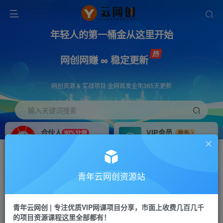
年轻人的第一桶金从这里开始
网创网赚 ∞ 稳定更新
网创资源 & 实战项目 全网首发全年365天更新
输入关键词搜索
合伙人
VIP会员
90%分佣
抢先
合伙人专属推广链接
免费下载全站资源
招募站长
APP下载
推荐
GO
青年云网创资源站
搭建同款网站，自己当老板
浏览器打开下载app
首页
创业课程
会员专属
正文
青年云网创 | 专注优质VIP网课项目分享，市面上收费几百几千
的项目资源课程这里全部都有！