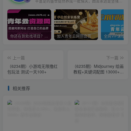
平富足的盛世徒然养成一批懦夫，困苦永远是坚强之母
你还在到处找项目？还在当韭菜？我靠卖项目一个月收入5万+，曾经我也是个失败者。
加入青年云网创会员，全站资源免费学习。加入高级合伙人，推广日入1000+
上一篇
下一篇
（6234期）小游戏无限撸红
（6235期）Midjourney 绘画
包玩法 测试一天100+
教程+关键词配图 13000+软
件+教程（更新）
相关推荐