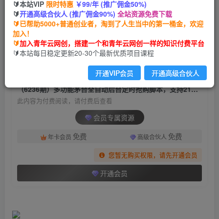
🔰本站VIP
限时特惠
￥99/年 (推广佣金50%)
（6236期）多功能茅台全自动后台定时抢购脚
🔰
开通高级合伙人 (推广佣金90%)
全站资源免费下载
本，支持21个平台【永久脚本+详细教程】
🔰已帮助5000+普通创业者，淘到了人生当中的第一桶金，欢迎
加入！
青年云网创
关注
私信
🔰
加入青年云网创，搭建一个和青年云网创一样的知识付费平台
2年前发布
🔰本站每日稳定更新20-30个最新优质项目课程
1676
52
开通VIP会员
开通高级合伙人
付费阅读
（6236期）多功能茅台全自动后台定时抢购脚本，支持21个平台【永久脚本+详细教程】
此内容为付费阅读，请付费后查看
会员专属资源
免费
免费
年卡会员
高级合伙人
您暂无购买权限，请先开通会员
开通会员