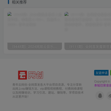
相关推荐
（9448期）2024网易云音乐人挂机项目，单机日入150+，无脑月入5000+
友链申请
-
Copyright ©
青年云网创-全网首发各大平台项目资源、专注分享新
本站已安全运
出网上vip赚钱方法、vip课程视频教程、付费网络课程
以及网赚培训，学习引流、建站、赚钱等，学项目技术
从这里开始！