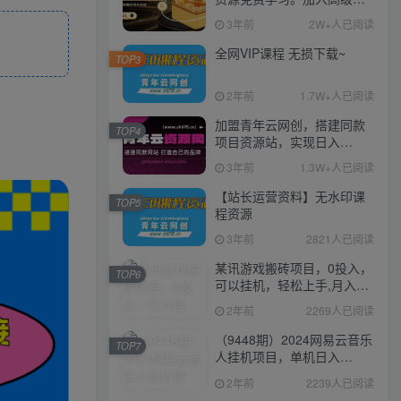
伙人，推广日入1000+
3年前
2W+人已阅读
全网VIP课程 无损下载~
TOP3
2年前
1.7W+人已阅读
加盟青年云网创，搭建同款
TOP4
项目资源站，实现日入
2000+
3年前
1.3W+人已阅读
【站长运营资料】无水印课
TOP5
程资源
3年前
2821人已阅读
某讯游戏搬砖项目，0投入，
TOP6
可以挂机，轻松上手,月入
3000+上不封顶
2年前
2269人已阅读
（9448期）2024网易云音乐
TOP7
人挂机项目，单机日入
150+，无脑月入5000+
2年前
2239人已阅读