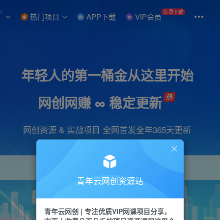
W
免费下载
热门项目
APP下载
VIP会员
年轻人的第一桶金从这里开始
网创网赚 ∞ 稳定更新
网创资源 & 实战项目 全网首发全年365天更新
青年云网创资源站
项目
引流
抖音
短视频
剪辑
视频号
青年云网创 | 专注优质VIP网课项目分享，