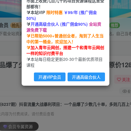
市面上收费几百几千的项目资源课程这里全
部都有！
🔰本站VIP
限时特惠
￥99/年 (推广佣金
50%)
🔰
开通高级合伙人 (推广佣金90%)
全站资
P会员
招募站长
抢先
推荐
源免费下载
下载全站资源
搭建同款网站，自己当
🔰已帮助5000+普通创业者，淘到了人生当
中的第一桶金，欢迎加入！
🔰
加入青年云网创，搭建一个和青年云网创
一样的知识付费平台
🔰本站每日稳定更新20-30个最新优质项目
个品爆了少数几十单，多则几百上千单（原价128
课程
开通VIP会员
开通高级合伙人
关注
6
此内容为付费阅读，请付费后查看
会员专属资源