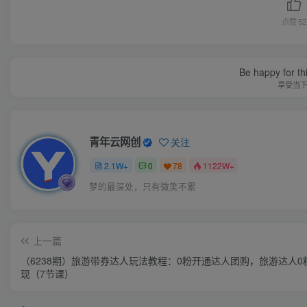
点赞
52
Be happy for th
享受当
青年云网创
关注
2.1W+
0
78
1122W+
梦的最深处，只有微笑不累
上一篇
（6238期）旅游带券达人玩法教程：0粉开通达人团购，旅游达人0
现（7节课）