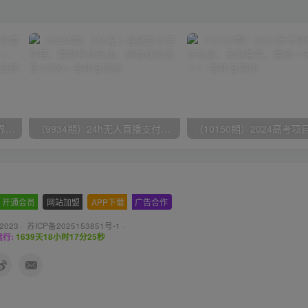
（9111期）全网首发魔兽世界美服全自动打金搬砖，日入1000+，简单好操作，保姆级教学
（9934期）24h无人直播支付宝项目，最新带货玩法，纯躺赚实测日入500+
开通会员
-
网站加盟
-
APP下载
-
广告合作
 2023 ·
苏ICP备2025153851号-1
·
行:
1639天18小时17分26秒