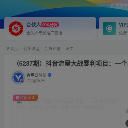
合伙人
VI
90%分佣
合伙人专属推广链接
免费
首页
创业课程
会员专属
正文
（6237期）抖音流量大战暴利项目：一
青年云网创
2年前发布
付费阅读