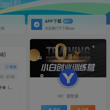
APP下载
GO
老板
浏览器打开下载app
8）
私信
12
52
（6237期）抖音流量大战暴利项目：一个品爆了少数几十单，多则几百上千单（原价1288）
HI！请登录
登录
注册