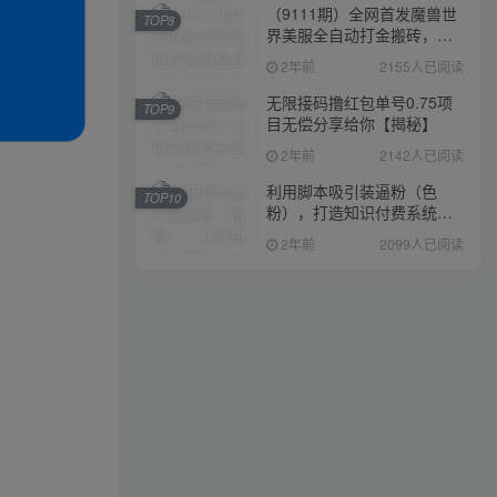
（9111期）全网首发魔兽世
TOP8
界美服全自动打金搬砖，日
入1000+，简单好操作，保
2年前
2155人已阅读
姆级教学
无限接码撸红包单号0.75项
TOP9
目无偿分享给你【揭秘】
2年前
2142人已阅读
利用脚本吸引装逼粉（色
TOP10
粉），打造知识付费系统，
附388元美女写真项目
2年前
2099人已阅读