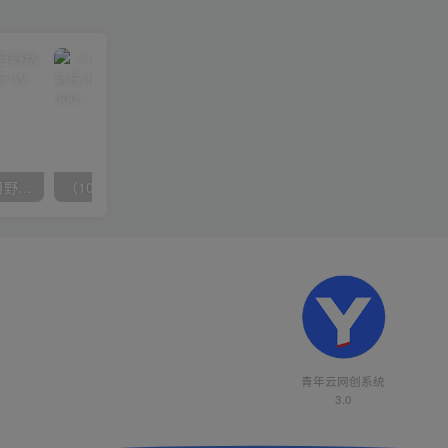
（10150期）2024高考项目野路子玩法，无限裂变，最高一天1W＋！
（10163期）快手掘金撸收益最新技术，高收益玩法，单日变现500+，小白必备项目
青年云网创系统
3.0