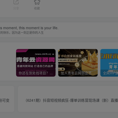
分享
收藏
is moment, this moment is your life.
下的快乐，因为这一刻正是你的人生
你还在到处找项目？还在当韭菜？我靠卖项目一个月收入5万+，曾经我也是个失败者。
加入青年云网创会员，全站资源免费学习。加入高级合伙人，推广日入1000+
粉可变
（6241期）抖音短视频疯狂-爆单训练营现场课（新）直