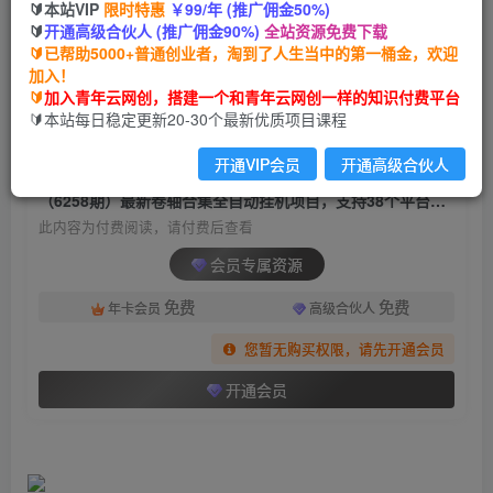
🔰本站VIP
限时特惠
￥99/年 (推广佣金50%)
（6258期）最新卷轴合集全自动挂机项目，支持
🔰
开通高级合伙人 (推广佣金90%)
全站资源免费下载
38个平台【详细教程+永久脚本】
🔰已帮助5000+普通创业者，淘到了人生当中的第一桶金，欢迎
加入！
青年云网创
关注
私信
🔰
加入青年云网创，搭建一个和青年云网创一样的知识付费平台
2年前发布
🔰本站每日稳定更新20-30个最新优质项目课程
884
123
开通VIP会员
开通高级合伙人
付费阅读
（6258期）最新卷轴合集全自动挂机项目，支持38个平台【详细教程+永久脚本】
此内容为付费阅读，请付费后查看
会员专属资源
免费
免费
年卡会员
高级合伙人
您暂无购买权限，请先开通会员
开通会员