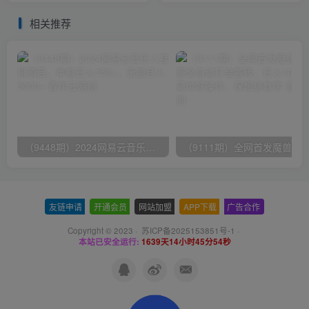
级
相关推荐
（9448期）2024网易云音乐人挂机项目，单机日入150+，无脑月入5000+
友链申请
-
开通会员
-
网站加盟
-
APP下载
-
广告合作
Copyright © 2023 ·
苏ICP备2025153851号-1
·
本站已安全运行:
1639天14小时45分54秒