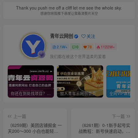
Thank you push me off a cliff let me see the whole sky.
感谢你将我推下悬崖让我看清整片天空
青年云网创
关注
2.1W+
0
78
1122W+
我们都在被这个世界温柔的爱着
你还在到处找项目？还在当韭菜？我靠卖项目一个月收入5万+，曾经我也是个失败者。
加入青年云网创会员，全站资源免费学习。加入高级合伙人，推广日入1000+
上一篇
下一篇
（6259期）美团店铺掘金 一
（6261期）0-1新手起号实
天200～300 小白也能轻松
战教程：新号快速启动，直
过万 零门槛没有任何限制
播间怎样搭建，突破-流量层