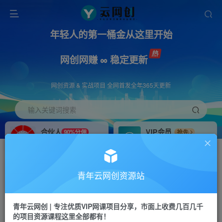
年轻人的第一桶金从这里开始
网创网赚 ∞ 稳定更新
网创资源 & 实战项目 全网首发全年365天更新
输入关键词搜索
合伙人
VIP会员
90%分佣
抢先
合伙人专属推广链接
免费下载全站资源
招募站长
APP下载
推荐
GO
青年云网创资源站
搭建同款网站，自己当老板
浏览器打开下载app
首页
创业课程
会员专属
正文
青年云网创 | 专注优质VIP网课项目分享，市面上收费几百几千
的项目资源课程这里全部都有！