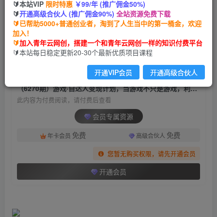
🔰本站VIP
限时特惠
￥99/年 (推广佣金50%)
（6270期）游戏·自达人变现计划，当游戏不只是
🔰
开通高级合伙人 (推广佣金90%)
全站资源免费下载
游戏，利用好短视频才是游戏的新时代
🔰已帮助5000+普通创业者，淘到了人生当中的第一桶金，欢迎
加入！
青年云网创
关注
私信
🔰
加入青年云网创，搭建一个和青年云网创一样的知识付费平台
2年前发布
🔰本站每日稳定更新20-30个最新优质项目课程
1718
173
开通VIP会员
开通高级合伙人
付费阅读
（6270期）游戏·自达人变现计划，当游戏不只是游戏，利用好短视频才是游戏的新时代
此内容为付费阅读，请付费后查看
会员专属资源
免费
免费
年卡会员
高级合伙人
您暂无购买权限，请先开通会员
开通会员