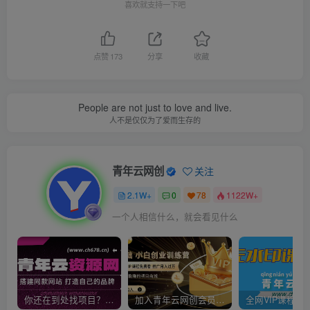
喜欢就支持一下吧
点赞
173
分享
收藏
People are not just to love and live.
人不是仅仅为了爱而生存的
青年云网创
关注
2.1W+
0
78
1122W+
一个人相信什么，就会看见什么
你还在到处找项目？还在当韭菜？我靠卖项目一个月收入5万+，曾经我也是个失败者。
加入青年云网创会员，全站资源免费学习。加入高级合伙人，推广日入1000+