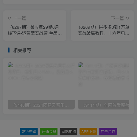
上一篇
下一篇
（6267期）某收费29期6月
（6269期）拼多多0到1万单
线下课-运营型实战营 单品打
实战破局教程，十六年电商
爆防退术 直播间快速上100
经验干货分享，目前日发15
人等
万单
相关推荐
（9448期）2024网易云音乐人挂机项目，单机日入150+，无脑月入5000+
友链申请
-
开通会员
-
网站加盟
-
APP下载
-
广告合作