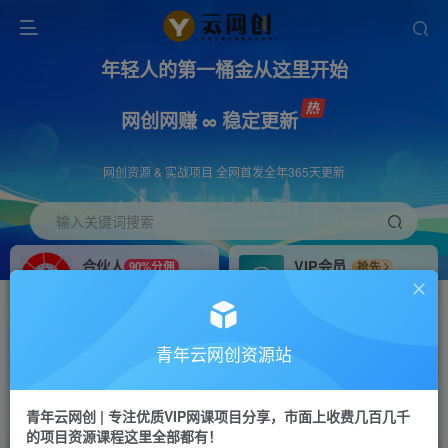
年轻人的第一桶金从这里开始
网创网赚 ∞ 稳定更新
网创资源 & 实战项目 全网首发全年365天更新
输入关键词搜索
合伙人
VIP会员
90%分佣
抢先
合伙人专属推广链接
免费下载全站资源
招募站长
APP下载
推荐
GO
青年云网创资源站
搭建同款网站，自己当老板
浏览器打开下载app
首页
创业课程
会员专属
正文
青年云网创 | 专注优质VIP网课项目分享，市面上收费几百几千
的项目资源课程这里全部都有！