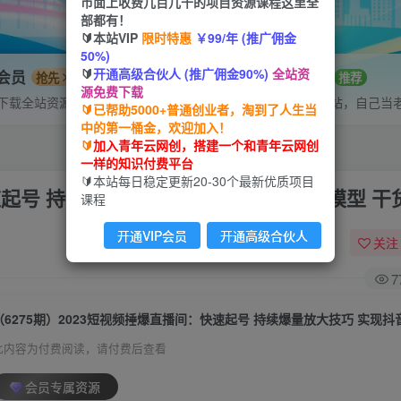
市面上收费几百几千的项目资源课程这里全
部都有！
🔰本站VIP
限时特惠
￥99/年 (推广佣金
50%)
🔰
开通高级合伙人 (推广佣金90%)
全站资
P会员
招募站长
抢先
推荐
源免费下载
下载全站资源
搭建同款网站，自己当
🔰已帮助5000+普通创业者，淘到了人生当
中的第一桶金，欢迎加入！
🔰
加入青年云网创，搭建一个和青年云网创
一样的知识付费平台
🔰本站每日稳定更新20-30个最新优质项目
速起号 持续爆量放大技巧 实现抖音盈利模型 干
课程
开通VIP会员
开通高级合伙人
关注
7
此内容为付费阅读，请付费后查看
会员专属资源