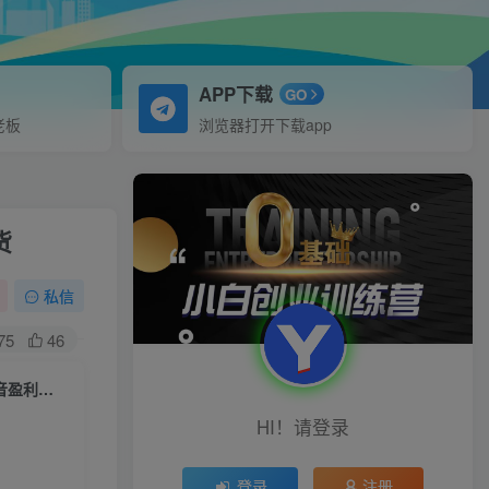
APP下载
GO
老板
浏览器打开下载app
货
私信
75
46
（6275期）2023短视频捶爆直播间：快速起号 持续爆量放大技巧 实现抖音盈利模型 干货
HI！请登录
登录
注册