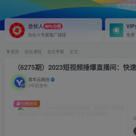
合伙人
VI
90%分佣
合伙人专属推广链接
免费
首页
创业课程
会员专属
正文
（6275期）2023短视频捶爆直播间：快
青年云网创
2年前发布
付费阅读