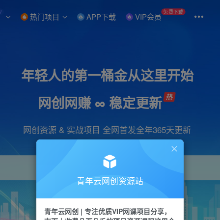
W
免费下载
热门项目
APP下载
VIP会员
年轻人的第一桶金从这里开始
网创网赚 ∞ 稳定更新
网创资源 & 实战项目 全网首发全年365天更新
青年云网创资源站
项目
引流
抖音
短视频
剪辑
会员
青年云网创 | 专注优质VIP网课项目分享，