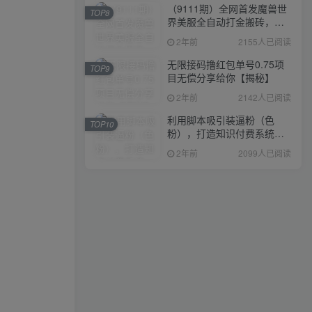
（9111期）全网首发魔兽世
TOP8
界美服全自动打金搬砖，日
入1000+，简单好操作，保
2年前
2155人已阅读
姆级教学
无限接码撸红包单号0.75项
TOP9
目无偿分享给你【揭秘】
2年前
2142人已阅读
利用脚本吸引装逼粉（色
TOP10
粉），打造知识付费系统，
附388元美女写真项目
2年前
2099人已阅读