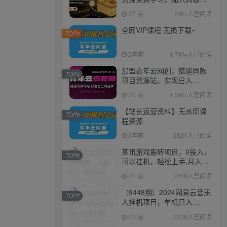
伙人，推广日入1000+
3年前
2W+人已阅读
全网VIP课程 无损下载~
TOP3
2年前
1.7W+人已阅读
加盟青年云网创，搭建同款
TOP4
项目资源站，实现日入
2000+
3年前
1.3W+人已阅读
【站长运营资料】无水印课
TOP5
程资源
3年前
2821人已阅读
某讯游戏搬砖项目，0投入，
TOP6
可以挂机，轻松上手,月入
3000+上不封顶
2年前
2269人已阅读
（9448期）2024网易云音乐
TOP7
人挂机项目，单机日入
150+，无脑月入5000+
2年前
2238人已阅读