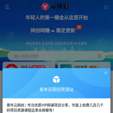
年轻人的第一桶金从这里开始
网创网赚 ∞ 稳定更新
网创资源 & 实战项目 全网首发全年365天更新
输入关键词搜索
合伙人
VIP会员
90%分佣
抢先
合伙人专属推广链接
免费下载全站资源
招募站长
APP下载
推荐
GO
青年云网创资源站
搭建同款网站，自己当老板
浏览器打开下载app
首页
创业课程
会员专属
正文
青年云网创 | 专注优质VIP网课项目分享，市面上收费几百几千
的项目资源课程这里全部都有！