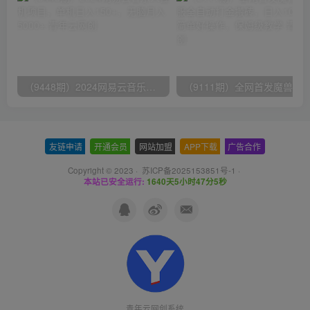
（9448期）2024网易云音乐人挂机项目，单机日入150+，无脑月入5000+
友链申请
-
开通会员
-
网站加盟
-
APP下载
-
广告合作
Copyright © 2023 ·
苏ICP备2025153851号-1
·
本站已安全运行:
1640天5小时47分6秒
青年云网创系统