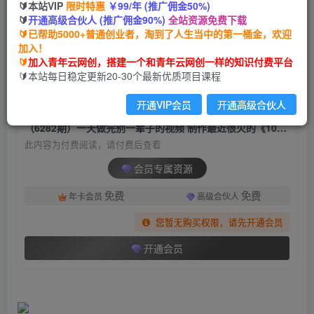
🔰本站VIP
限时特惠
￥99/年 (推广佣金50%)
（6282期）一天做完别一辈子的视频 制作最近很
🔰
开通高级合伙人 (推广佣金90%)
全站资源免费下载
火的《1000个野路子信息差》100%过原创
🔰已帮助5000+普通创业者，淘到了人生当中的第一桶金，欢迎
加入！
青年云网创
关注
私信
🔰
加入青年云网创，搭建一个和青年云网创一样的知识付费平台
2年前发布
🔰本站每日稳定更新20-30个最新优质项目课程
1933
178
开通VIP会员
开通高级合伙人
付费阅读
（6282期）一天做完别一辈子的视频 制作最近很火的《1000个野路子信息差》100%过原创
此内容为付费阅读，请付费后查看
会员专属资源
免费
免费
年卡会员
高级合伙人
您暂无购买权限，请先开通会员
开通会员