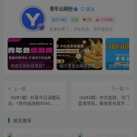
青年云网创
关注
2.1W+
0
78
1122W+
如果你累了，学会休息，而不是放弃
你还在到处找项目？还在当韭菜？我靠卖项目一个月收入5万+，曾经我也是个失败者。
加入青年云网创会员，全站资源免费学习。加入高级合伙人，推广日入1000+
上一篇
下一篇
（6281期）抖音今日话题玩
（6283期）作文批改，冷门
法，1条作品涨粉5000，私
蓝海项目，解放家长双手，
域高利润单品转化 一部手机
利用ai变现，每单赚30-60元
日入500
不等
相关推荐