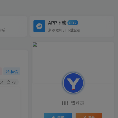
APP下载
GO
老板
浏览器打开下载app
私信
04
73
HI！请登录
登录
注册