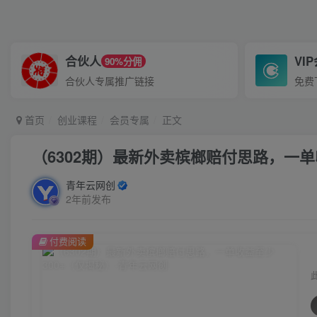
合伙人
VI
90%分佣
合伙人专属推广链接
免费
首页
创业课程
会员专属
正文
（6302期）最新外卖槟榔赔付思路，一单
青年云网创
2年前发布
付费阅读