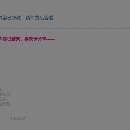
内容已隐藏，请付费后查看
本页内容已结束，喜欢请分享------
任。
删除处理！
无关。
性负责。
THE END