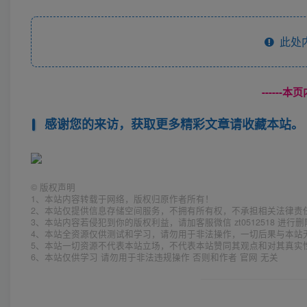
此处
------
感谢您的来访，获取更多精彩文章请收藏本站。
©
版权声明
1、本站内容转载于网络，版权归原作者所有！
2、本站仅提供信息存储空间服务，不拥有所有权，不承担相关法律责
3、本站内容若侵犯到你的版权利益，请加客服微信 zt0512518 进行
4、本站全资源仅供测试和学习，请勿用于非法操作，一切后果与本站
5、本站一切资源不代表本站立场，不代表本站赞同其观点和对其真实
6、本站仅供学习 请勿用于非法违规操作 否则和作者 官网 无关