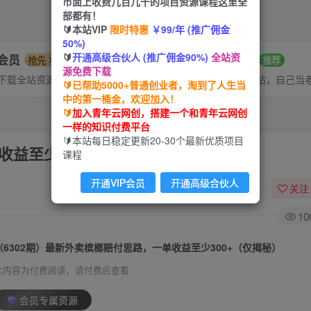
市面上收费几百几千的项目资源课程这里全
部都有！
🔰本站VIP
限时特惠
￥99/年 (推广佣金
50%)
🔰
开通高级合伙人 (推广佣金90%)
全站资
P会员
招募站长
抢先
推荐
源免费下载
下载全站资源
搭建同款网站，自己当
🔰已帮助5000+普通创业者，淘到了人生当
中的第一桶金，欢迎加入！
🔰
加入青年云网创，搭建一个和青年云网创
一样的知识付费平台
🔰本站每日稳定更新20-30个最新优质项目
收益至少300+（仅揭秘）
课程
开通VIP会员
开通高级合伙人
关注
10
（6302期）最新外卖槟榔赔付思路，一单收益至少300+（仅揭秘）
此内容为付费阅读，请付费后查看
会员专属资源