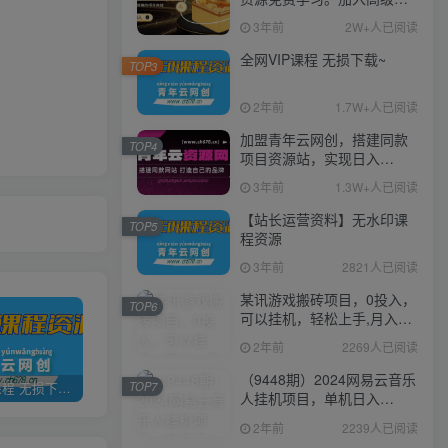
伙人，推广日入1000+
3年前
2W+人已阅读
全网VIP课程 无损下载~
TOP3
2年前
1.7W+人已阅读
加盟青年云网创，搭建同款
TOP4
项目资源站，实现日入
2000+
3年前
1.3W+人已阅读
【站长运营资料】无水印课
TOP5
程资源
3年前
2821人已阅读
某讯游戏搬砖项目，0投入，
TOP6
可以挂机，轻松上手,月入
3000+上不封顶
2年前
2269人已阅读
（9448期）2024网易云音乐
TOP7
全网VIP课程 无损下载~
加盟青年云网创，搭建同款项目资源站，实现日入2000+
【站长运营资料】无水印课程资源
人挂机项目，单机日入
150+，无脑月入5000+
2年前
2239人已阅读