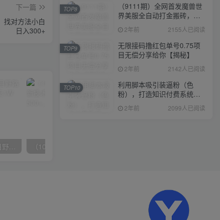
（9111期）全网首发魔兽世
下一篇
TOP8
界美服全自动打金搬砖，日
，找对方法小白
入1000+，简单好操作，保
2年前
2155人已阅读
日入300+
姆级教学
无限接码撸红包单号0.75项
TOP9
目无偿分享给你【揭秘】
2年前
2142人已阅读
利用脚本吸引装逼粉（色
TOP10
粉），打造知识付费系统，
附388元美女写真项目
2年前
2099人已阅读
（10150期）2024高考项目野路子玩法，无限裂变，最高一天1W＋！
（10163期）快手掘金撸收益最新技术，高收益玩法，单日变现500+，小白必备项目