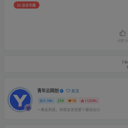
会员专属
点赞
73
I l
青年云网创
关注
2.1W+
0
78
1122W+
一路走到底，你就会发现那个最佳出口