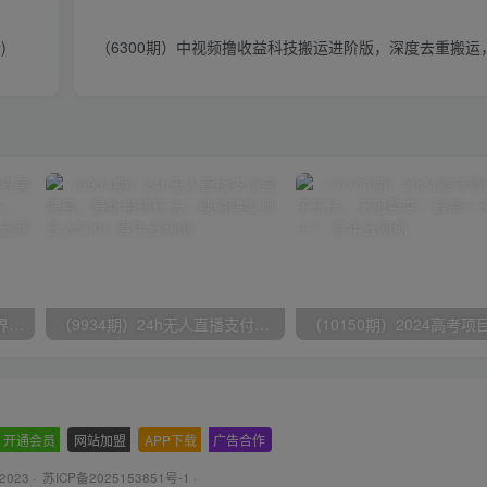
)
（6300期）中视频撸收益科技搬运进阶版，深度去重搬运
（9111期）全网首发魔兽世界美服全自动打金搬砖，日入1000+，简单好操作，保姆级教学
（9934期）24h无人直播支付宝项目，最新带货玩法，纯躺赚实测日入500+
开通会员
-
网站加盟
-
APP下载
-
广告合作
 2023 ·
苏ICP备2025153851号-1
·