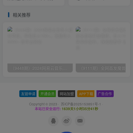
课程》
仅需五分钟，详细教程+操作
步骤
相关推荐
（9448期）2024网易云音乐人挂机项目，单机日入150+，无脑月入5000+
友链申请
-
开通会员
-
网站加盟
-
APP下载
-
广告合作
Copyright © 2023 ·
苏ICP备2025153851号-1
·
本站已安全运行:
1639天1小时35分41秒