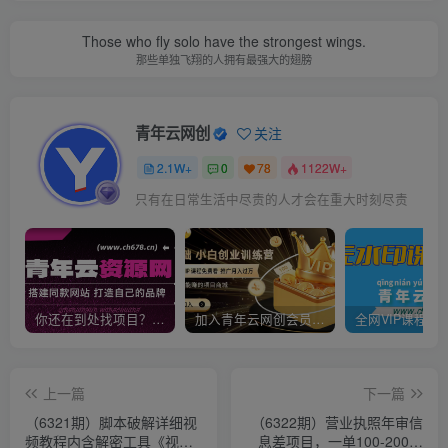
Those who fly solo have the strongest wings.
那些单独飞翔的人拥有最强大的翅膀
青年云网创
关注
2.1W+
0
78
1122W+
只有在日常生活中尽责的人才会在重大时刻尽责
你还在到处找项目？还在当韭菜？我靠卖项目一个月收入5万+，曾经我也是个失败者。
加入青年云网创会员，全站资源免费学习。加入高级合伙人，推广日入1000+
上一篇
下一篇
（6321期）脚本破解详细视
（6322期）营业执照年审信
频教程内含解密工具《视频
息差项目，一单100-200元