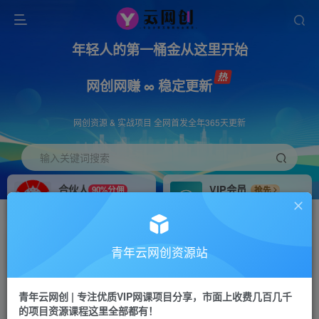
年轻人的第一桶金从这里开始
网创网赚 ∞ 稳定更新
网创资源 & 实战项目 全网首发全年365天更新
输入关键词搜索
合伙人
VIP会员
90%分佣
抢先
合伙人专属推广链接
免费下载全站资源
招募站长
APP下载
推荐
GO
青年云网创资源站
搭建同款网站，自己当老板
浏览器打开下载app
首页
创业课程
会员专属
正文
青年云网创 | 专注优质VIP网课项目分享，市面上收费几百几千
的项目资源课程这里全部都有！