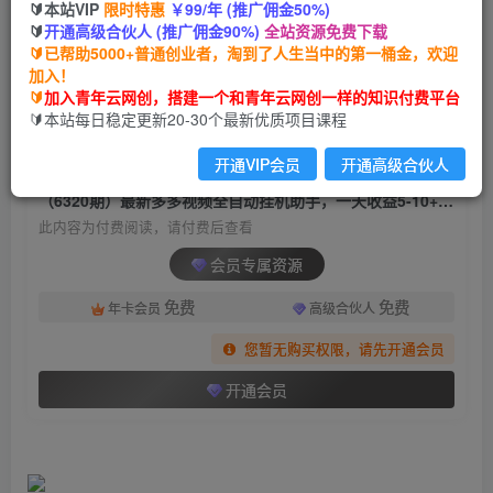
🔰本站VIP
限时特惠
￥99/年 (推广佣金50%)
（6320期）最新多多视频全自动挂机助手，一天
🔰
开通高级合伙人 (推广佣金90%)
全站资源免费下载
收益5-10+【软件+教程】
🔰已帮助5000+普通创业者，淘到了人生当中的第一桶金，欢迎
加入！
青年云网创
关注
私信
🔰
加入青年云网创，搭建一个和青年云网创一样的知识付费平台
2年前发布
🔰本站每日稳定更新20-30个最新优质项目课程
1756
184
开通VIP会员
开通高级合伙人
付费阅读
（6320期）最新多多视频全自动挂机助手，一天收益5-10+【软件+教程】
此内容为付费阅读，请付费后查看
会员专属资源
免费
免费
年卡会员
高级合伙人
您暂无购买权限，请先开通会员
开通会员