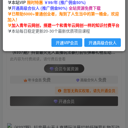
🔰本站VIP
限时特惠
￥99/年 (推广佣金50%)
（6337期）抖音最火无人直播玩法暴打前任弹幕
🔰
开通高级合伙人 (推广佣金90%)
全站资源免费下载
礼物互动整蛊小游戏 (游戏软件+开播教程)
🔰已帮助5000+普通创业者，淘到了人生当中的第一桶金，欢迎
加入！
青年云网创
关注
私信
🔰
加入青年云网创，搭建一个和青年云网创一样的知识付费平台
2年前发布
🔰本站每日稳定更新20-30个最新优质项目课程
1258
71
开通VIP会员
开通高级合伙人
付费阅读
（6337期）抖音最火无人直播玩法暴打前任弹幕礼物互动整蛊小游戏 (游戏软件+开播教程)
此内容为付费阅读，请付费后查看
会员专属资源
免费
免费
年卡会员
高级合伙人
您暂无购买权限，请先开通会员
开通会员