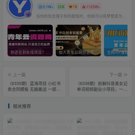
2.1W+
0
78
1122W+
当你的信念强于你的胆怯时，你就可以将梦想变为现实了
你还在到处找项目？还在当韭菜？我靠卖项目一个月收入5万+，曾经我也是个失败者。
加入青年云网创会员，全站资源免费学习。加入高级合伙人，推广日入1000+
上一篇
下一篇
（6335期）蓝海项目 小红书
（6338期）拆解抖音美女记
卖合同模板 无脑搬运 一部手
单词视频副业小项目，一条
机日入500+（教程+4000份
龙玩法大解析（教程+素材）
模板）
相关推荐