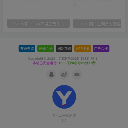
（9448期）2024网易云音乐人挂机项目，单机日入150+，无脑月入5000+
友链申请
-
开通会员
-
网站加盟
-
APP下载
-
广告合作
Copyright © 2023 ·
苏ICP备2025153851号-1
·
本站已安全运行:
1639天20小时25分18秒
青年云网创系统
3.0