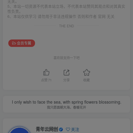
无关。
5、本站一切资源不代表本站立场，不代表本站赞同其观点和对其真实
性负责。
6、本站仅供学习 请勿用于非法违规操作 否则和作者 官网 无关
THE END
会员专属
喜欢就支持一下吧
点赞
71
分享
收藏
I only wish to face the sea, with spring flowers blossoming.
我只愿面朝大海，春暖花开
青年云网创
关注