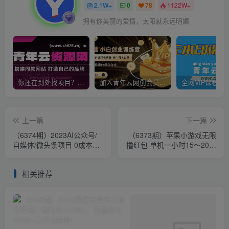
2.1W+
0
78
1122W+
拥有你美丽的爱情，太阳就永远明媚
你还在到处找项目？还在当韭菜？我靠卖项目一个月收入5万+，曾经我也是个失败者。
加入青年云网创会员，全站资源免费学习。加入高级合伙人，推广日入1000+
上一篇
下一篇
（6374期）2023AI公众号/
（6373期）苹果小游戏无限
自媒体/微头条项目 0成本几
撸红包 单机一小时15～20左
分钟产一篇文章 持续产生爆
右 全程不用看广告！
文收益
相关推荐