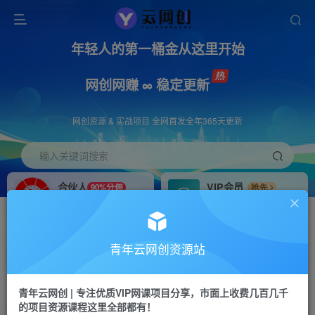
年轻人的第一桶金从这里开始
网创网赚 ∞ 稳定更新
网创资源 & 实战项目 全网首发全年365天更新
输入关键词搜索
合伙人
VIP会员
90%分佣
抢先
合伙人专属推广链接
免费下载全站资源
招募站长
APP下载
推荐
GO
青年云网创资源站
搭建同款网站，自己当老板
浏览器打开下载app
首页
创业课程
会员专属
正文
青年云网创 | 专注优质VIP网课项目分享，市面上收费几百几千
的项目资源课程这里全部都有！