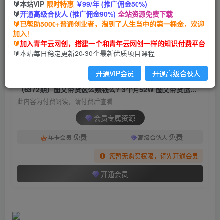
🔰本站VIP
限时特惠
￥99/年 (推广佣金50%)
（6372期）图文带货这么赚钱么? 3个月52W 图文
🔰
开通高级合伙人 (推广佣金90%)
全站资源免费下载
带货运营加强课
🔰已帮助5000+普通创业者，淘到了人生当中的第一桶金，欢迎
加入！
青年云网创
关注
私信
🔰
加入青年云网创，搭建一个和青年云网创一样的知识付费平台
2年前发布
🔰本站每日稳定更新20-30个最新优质项目课程
1880
199
开通VIP会员
开通高级合伙人
付费阅读
（6372期）图文带货这么赚钱么? 3个月52W 图文带货运营加强课
此内容为付费阅读，请付费后查看
会员专属资源
免费
免费
年卡会员
高级合伙人
您暂无购买权限，请先开通会员
开通会员