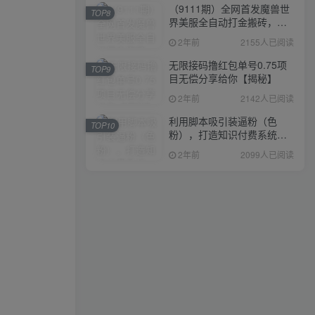
（9111期）全网首发魔兽世
TOP8
界美服全自动打金搬砖，日
入1000+，简单好操作，保
2年前
2155人已阅读
姆级教学
无限接码撸红包单号0.75项
TOP9
目无偿分享给你【揭秘】
2年前
2142人已阅读
利用脚本吸引装逼粉（色
TOP10
粉），打造知识付费系统，
附388元美女写真项目
2年前
2099人已阅读