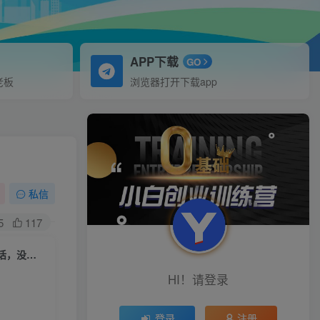
APP下载
GO
老板
浏览器打开下载app
私信
5
117
（6375期）闲鱼开店，三天实操核心课程，一边观看，一边实操，没有废话，没有套路
HI！请登录
登录
注册