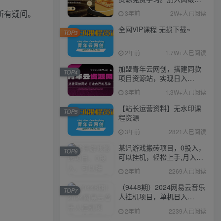
伙人，推广日入1000+
所有疑问。
3年前
2W+人已阅读
全网VIP课程 无损下载~
TOP3
2年前
1.7W+人已阅读
加盟青年云网创，搭建同款
TOP4
项目资源站，实现日入
2000+
3年前
1.3W+人已阅读
【站长运营资料】无水印课
TOP5
程资源
3年前
2821人已阅读
某讯游戏搬砖项目，0投入，
TOP6
可以挂机，轻松上手,月入
3000+上不封顶
2年前
2269人已阅读
（9448期）2024网易云音乐
TOP7
人挂机项目，单机日入
150+，无脑月入5000+
2年前
2239人已阅读