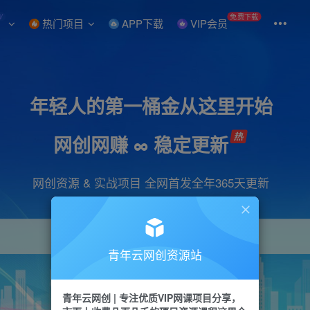
W
免费下载
热门项目
APP下载
VIP会员
年轻人的第一桶金从这里开始
网创网赚 ∞ 稳定更新
网创资源 & 实战项目 全网首发全年365天更新
青年云网创资源站
项目
引流
抖音
短视频
剪辑
会员
青年云网创 | 专注优质VIP网课项目分享，