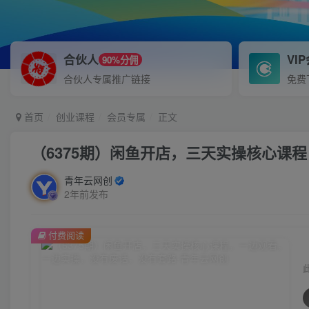
合伙人
VI
90%分佣
合伙人专属推广链接
免费
首页
创业课程
会员专属
正文
（6375期）闲鱼开店，三天实操核心课
青年云网创
2年前发布
付费阅读