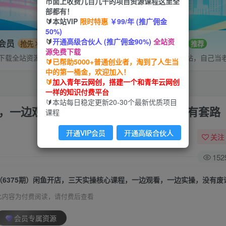
市面上收费几百几千的项目资源课程这里全
部都有！
🔰本站VIP
限时特惠
￥99/年 (推广佣金
50%)
🔰
开通高级合伙人 (推广佣金90%)
全站资
P会员
招募站长
抢先
推荐
源免费下载
下载全站资源
搭建同款网站，自己当
🔰已帮助5000+普通创业者，淘到了人生当
中的第一桶金，欢迎加入！
🔰
加入青年云网创，搭建一个和青年云网创
一样的知识付费平台
🔰本站每日稳定更新20-30个最新优质项目
程，一边观看，一边实操，没有废话，没有套路
课程
开通VIP会员
开通高级合伙人
关注
152
此内容为付费阅读，请付费后查看
会员专属资源