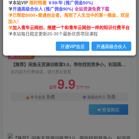
🔰本站VIP
限时特惠
￥99/年 (推广佣金50%)
【推荐】闲鱼无货源训练营3.0，带你找到竞争
🔰
开通高级合伙人 (推广佣金90%)
全站资源免费下载
小，利润高的蓝海产品，每天都出单赚钱！（更
🔰已帮助5000+普通创业者，淘到了人生当中的第一桶金，欢迎
新）
加入！
🔰
加入青年云网创，搭建一个和青年云网创一样的知识付费平台
青年云网创
🔰本站每日稳定更新20-30个最新优质项目课程
关注
私信
2年前发布
开通VIP会员
开通高级合伙人
1288
137
付费阅读
【推荐】闲鱼无货源训练营3.0，带你找到竞争小，利润高的蓝海产品，每天都出单赚钱！（更新）
此内容为付费阅读，请付费后查看
9.9
99
云币
云币
免费
免费
年卡会员
高级合伙人
登录购买