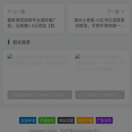
上一篇
下一篇
最新某短视频平台接码看广
温州土老板·小红书引流获客
告，无限撸1.3元项目【软件
训练营，手把手带你做一个
+详细操作教程】
赚钱的小红书账号
相关推荐
无限接码撸红包单号0.75项目无偿分享给你【揭秘】
小红
友链申请
-
开通会员
-
网站加盟
-
APP下载
-
广告合作
Copyright © 2023 ·
苏ICP备2025153851号-1
·