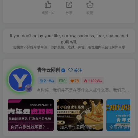
点赞
137
分享
收藏
If you don't enjoy your life, sorrow, sadness, fear, shame and
guilt will.
如果你不好好享受生活，你的悲伤、难过、害怕、羞愧和内疚会代替你享受
青年云网创
关注
2.1W+
0
78
1122W+
有时候，我们并不是在等什么人或什么事。我们只是在静待岁月改变自己
你还在到处找项目？还在当韭菜？我靠卖项目一个月收入5万+，曾经我也是个失败者。
加入青年云网创会员，全站资源免费学习。加入高级合伙人，推广日入1000+