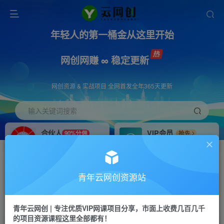
年轻人的第一桶金从这里开始
网创网赚 ∞ 稳定更新
网创资源 & 实战项目 全网首发全年365天更新
输入关键词搜索
合伙人
VIP会员
90%分佣
抢先
合伙人专属推广链接
免费下载全站资源
招募站长
APP下载
推荐
GO
青年云网创资源站
搭建同款网站，自己当老板
浏览器打开下载app
首页
创业课程
会员免费
正文
青年云网创 | 专注优质VIP网课项目分享，市面上收费几百几千
的项目资源课程这里全部都有！