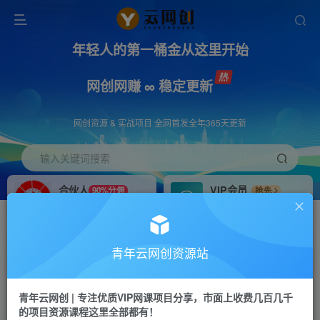
年轻人的第一桶金从这里开始
网创网赚 ∞ 稳定更新
网创资源 & 实战项目 全网首发全年365天更新
输入关键词搜索
合伙人
VIP会员
90%分佣
抢先
合伙人专属推广链接
免费下载全站资源
招募站长
APP下载
推荐
GO
青年云网创资源站
搭建同款网站，自己当老板
浏览器打开下载app
首页
创业课程
会员免费
正文
青年云网创 | 专注优质VIP网课项目分享，市面上收费几百几千
的项目资源课程这里全部都有！