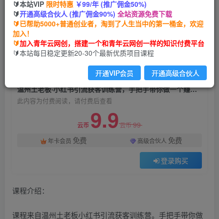
🔰本站VIP
限时特惠
￥99/年 (推广佣金50%)
温州土老板·小红书引流获客训练营，手把手带你
🔰
开通高级合伙人 (推广佣金90%)
全站资源免费下载
做一个赚钱的小红书账号
🔰已帮助5000+普通创业者，淘到了人生当中的第一桶金，欢迎
加入！
青年云网创
关注
私信
🔰
加入青年云网创，搭建一个和青年云网创一样的知识付费平台
2年前发布
🔰本站每日稳定更新20-30个最新优质项目课程
863
127
开通VIP会员
开通高级合伙人
付费阅读
温州土老板·小红书引流获客训练营，手把手带你做一个赚钱的小红书账号
此内容为付费阅读，请付费后查看
9.9
99
云币
云币
免费
免费
年卡会员
高级合伙人
登录购买
课程介绍：
课程来自温州土老板小红书引流获客训练营。手把手带你做