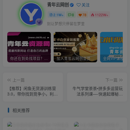
青年云网创
关注
2.1W+
0
78
1122W+
别让梦想只停留在梦里
你还在到处找项目？还在当韭菜？我靠卖项目一个月收入5万+，曾经我也是个失败者。
加入青年云网创会员，全站资源免费学习。加入高级合伙人，推广日入1000+
上一篇
下一篇
【推荐】闲鱼无货源训练营
牛气学堂茶茶•拼多多运营玩
3.0，带你找到竞争小，利润
法系列课—-快速起爆秘籍
高的蓝海产品，每天都出单
【更新】
赚钱！（更新）
相关推荐