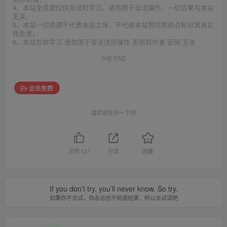
4、本站全资源仅供测试和学习，请勿用于非法操作，一切后果与本站
无关。
5、本站一切资源不代表本站立场，不代表本站赞同其观点和对其真实
性负责。
6、本站仅供学习 请勿用于非法违规操作 否则和作者 官网 无关
THE END
会员免费
喜欢就支持一下吧
点赞
127
分享
收藏
If you don’t try, you’ll never know. So try.
如果你不去试，你永远也不知道结果，所以去试试吧