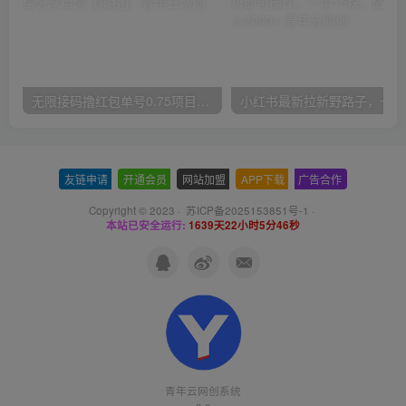
无限接码撸红包单号0.75项目无偿分享给你【揭秘】
小红
友链申请
-
开通会员
-
网站加盟
-
APP下载
-
广告合作
Copyright © 2023 ·
苏ICP备2025153851号-1
·
本站已安全运行:
1639天22小时5分46秒
青年云网创系统