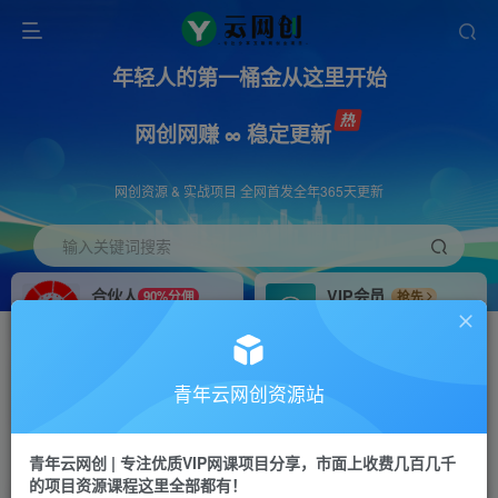
年轻人的第一桶金从这里开始
网创网赚 ∞ 稳定更新
网创资源 & 实战项目 全网首发全年365天更新
输入关键词搜索
合伙人
VIP会员
90%分佣
抢先
合伙人专属推广链接
免费下载全站资源
招募站长
APP下载
推荐
GO
青年云网创资源站
搭建同款网站，自己当老板
浏览器打开下载app
首页
创业课程
会员专属
正文
青年云网创 | 专注优质VIP网课项目分享，市面上收费几百几千
的项目资源课程这里全部都有！