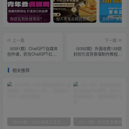
你还在到处找项目？还在当韭菜？我靠卖项目一个月收入5万+，曾经我也是个失败者。
加入青年云网创会员，全站资源免费学习。加入高级合伙人，推广日入1000+
上一篇
下一篇
（6391期）ChatGPT自媒体
（6392期）外面收费128防
创作课，抓住ChatGPT红
封控引流背景墙制作教程，
利，助你创作效率提升10倍
火爆圈子里的三大防封控引
流神器
相关推荐
（9448期）2024网易云音乐人挂机项目，单机日入150+，无脑月入5000+