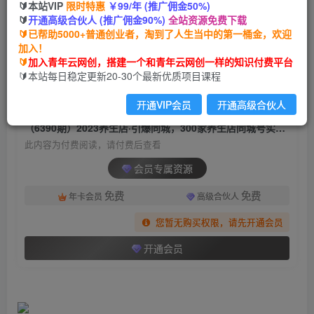
🔰本站VIP
限时特惠
￥99/年 (推广佣金50%)
（6390期）2023养生店·引爆同城，300家养生店
🔰
开通高级合伙人 (推广佣金90%)
全站资源免费下载
同城号实操经验总结
🔰已帮助5000+普通创业者，淘到了人生当中的第一桶金，欢迎
加入！
青年云网创
关注
私信
🔰
加入青年云网创，搭建一个和青年云网创一样的知识付费平台
2年前发布
🔰本站每日稳定更新20-30个最新优质项目课程
1346
170
开通VIP会员
开通高级合伙人
付费阅读
（6390期）2023养生店·引爆同城，300家养生店同城号实操经验总结
此内容为付费阅读，请付费后查看
会员专属资源
免费
免费
年卡会员
高级合伙人
您暂无购买权限，请先开通会员
开通会员