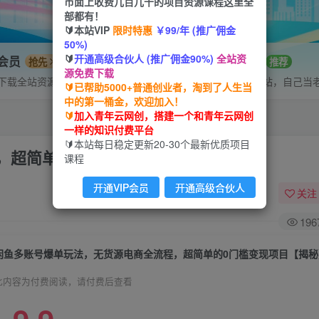
市面上收费几百几千的项目资源课程这里全
部都有！
🔰本站VIP
限时特惠
￥99/年 (推广佣金
50%)
🔰
开通高级合伙人 (推广佣金90%)
全站资
P会员
招募站长
抢先
推荐
源免费下载
下载全站资源
搭建同款网站，自己当
🔰已帮助5000+普通创业者，淘到了人生当
中的第一桶金，欢迎加入！
🔰
加入青年云网创，搭建一个和青年云网创
一样的知识付费平台
🔰本站每日稳定更新20-30个最新优质项目
，超简单的0门槛变现项目【揭秘】
课程
开通VIP会员
开通高级合伙人
关注
196
闲鱼多账号爆单玩法，无货源电商全流程，超简单的0门槛变现项目【揭秘
此内容为付费阅读，请付费后查看