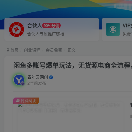
合伙人
VI
90%分佣
合伙人专属推广链接
免费
首页
创业课程
会员免费
正文
闲鱼多账号爆单玩法，无货源电商全流程
青年云网创
2年前发布
付费阅读