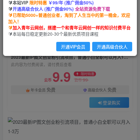
🔰本站VIP
限时特惠
￥99/年 (推广佣金50%)
2023最新IP图文创业粉引流项目，普通小白全职
🔰
开通高级合伙人 (推广佣金90%)
全站资源免费下载
可以月入1-3万
🔰已帮助5000+普通创业者，淘到了人生当中的第一桶金，欢迎
加入！
青年云网创
关注
私信
🔰
加入青年云网创，搭建一个和青年云网创一样的知识付费平台
2年前更新
🔰本站每日稳定更新20-30个最新优质项目课程
1767
153
开通VIP会员
开通高级合伙人
付费阅读
2023最新IP图文创业粉引流项目，普通小白全职可以月入1-3万
此内容为付费阅读，请付费后查看
9.9
限时特惠
99
云币
云币
免费
免费
年卡会员
高级合伙人
登录购买