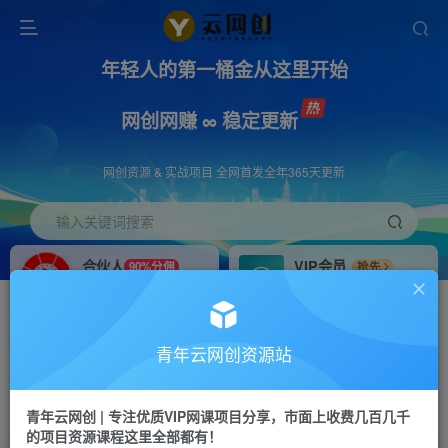
年轻人的第一桶金从这里开始
网创网赚 ∞ 稳定更新
网创资源 & 实战项目 全网首发全年365天更新
输入关键词搜索
合伙人
VIP会员
90%分佣
抢先
合伙人专属推广链接
免费下载全站资源
招募站长
APP下载
推荐
GO
青年云网创资源站
搭建同款网站，自己当老板
浏览器打开下载app
首页
创业课程
会员免费
正文
青年云网创 | 专注优质VIP网课项目分享，市面上收费几百几千
的项目资源课程这里全部都有！