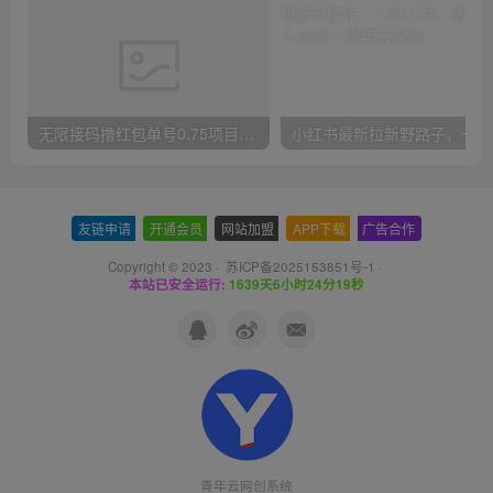
无限接码撸红包单号0.75项目无偿分享给你【揭秘】
小红
友链申请
-
开通会员
-
网站加盟
-
APP下载
-
广告合作
Copyright © 2023 ·
苏ICP备2025153851号-1
·
本站已安全运行:
1639天6小时24分19秒
青年云网创系统