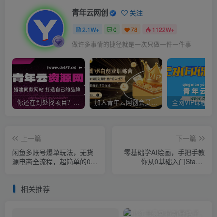
青年云网创
关注
2.1W+
0
78
1122W+
做许多事情的捷径就是一次只做一件一件事
你还在到处找项目？还在当韭菜？我靠卖项目一个月收入5万+，曾经我也是个失败者。
加入青年云网创会员，全站资源免费学习。加入高级合伙人，推广日入1000+
上一篇
下一篇
闲鱼多账号爆单玩法，无货
零基础学AI绘画，手把手教
源电商全流程，超简单的0门
你从0基础入门Stable
槛变现项目【揭秘】
Diffusion
相关推荐