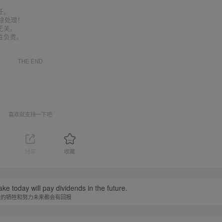
任。
删除处理！
无关。
性负责。
THE END
喜欢就支持一下吧
分享
收藏
ke today will pay dividends in the future.
天的牺牲和努力未来都会有回报