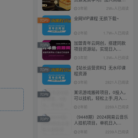
伙人，推广日入1000+
3年前
2W+人已阅读
全网VIP课程 无损下载~
TOP3
2年前
1.7W+人已阅读
加盟青年云网创，搭建同款
TOP4
项目资源站，实现日入
2000+
3年前
1.3W+人已阅读
【站长运营资料】无水印课
TOP5
程资源
3年前
2821人已阅读
某讯游戏搬砖项目，0投入，
TOP6
可以挂机，轻松上手,月入
3000+上不封顶
2年前
2269人已阅读
（9448期）2024网易云音乐
TOP7
人挂机项目，单机日入
150+，无脑月入5000+
2年前
2239人已阅读