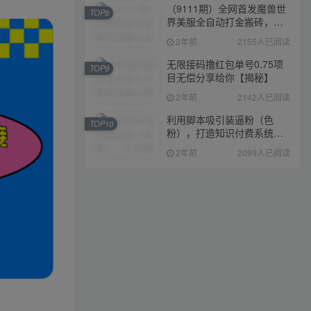
（9111期）全网首发魔兽世
TOP8
界美服全自动打金搬砖，日
入1000+，简单好操作，保
2年前
2155人已阅读
姆级教学
无限接码撸红包单号0.75项
TOP9
目无偿分享给你【揭秘】
2年前
2142人已阅读
利用脚本吸引装逼粉（色
TOP10
粉），打造知识付费系统，
附388元美女写真项目
2年前
2099人已阅读