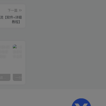
下一篇
流【软件+详细
教程】
【阿里国际站】打造Top店铺&获得优质询盘客户，​95%的国际站讲师不会说的运营技巧
一份资料多种变现方式，小白也能轻松上手，日入800不是问题