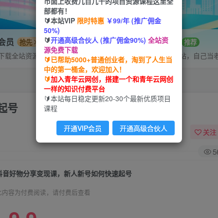
市面上收费几百几千的项目资源课程这里全
部都有！
🔰本站VIP
限时特惠
￥99/年 (推广佣金
50%)
🔰
开通高级合伙人 (推广佣金90%)
全站资
P会员
招募站长
抢先
推荐
源免费下载
下载全站资源
搭建同款网站，自己当
🔰已帮助5000+普通创业者，淘到了人生当
中的第一桶金，欢迎加入！
🔰
加入青年云网创，搭建一个和青年云网创
一样的知识付费平台
🔰本站每日稳定更新20-30个最新优质项目
起号
课程
开通VIP会员
开通高级合伙人
关注
5
抖音好物分享变现课，新人新号如何快速起号
此内容为付费阅读，请付费后查看