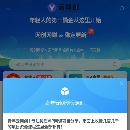
年轻人的第一桶金从这里开始
网创网赚 ∞ 稳定更新
网创资源 & 实战项目 全网首发全年365天更新
输入关键词搜索
合伙人
VIP会员
90%分佣
抢先
合伙人专属推广链接
免费下载全站资源
招募站长
APP下载
推荐
GO
青年云网创资源站
搭建同款网站，自己当老板
浏览器打开下载app
首页
创业课程
会员专属
正文
青年云网创 | 专注优质VIP网课项目分享，市面上收费几百几千
的项目资源课程这里全部都有！