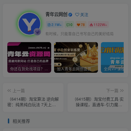
青年云网创
关注
2.1W+
0
78
1122W+
有时候，只能靠自己书写自己的美好结局
你还在到处找项目？还在当韭菜？我靠卖项目一个月收入5万+，曾经我也是个失败者。
加入青年云网创会员，全站资源免费学习。加入高级合伙人，推广日入1000+
上一篇
下一篇
（6414期）淘宝算法·逆向解
（6415期）淘宝付费工具·实
密：纯黑纯白玩法 7天上首
操课程，直通车-引力魔方-
页纯搜索 手淘首页14天流量
万相台（41节视频课）
过万
相关推荐