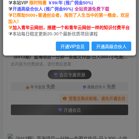
🔰本站VIP
限时特惠
￥99/年 (推广佣金50%)
（6413期）蓝海项目一分钟一条图文作品-日入
🔰
开通高级合伙人 (推广佣金90%)
全站资源免费下载
300+小吃配方项目（附 684G小吃配方）
🔰已帮助5000+普通创业者，淘到了人生当中的第一桶金，欢迎
加入！
青年云网创
关注
私信
🔰
加入青年云网创，搭建一个和青年云网创一样的知识付费平台
2年前发布
🔰本站每日稳定更新20-30个最新优质项目课程
1601
190
开通VIP会员
开通高级合伙人
付费阅读
（6413期）蓝海项目一分钟一条图文作品-日入300+小吃配方项目（附 684G小吃配方）
此内容为付费阅读，请付费后查看
会员专属资源
免费
免费
年卡会员
高级合伙人
您暂无购买权限，请先开通会员
开通会员