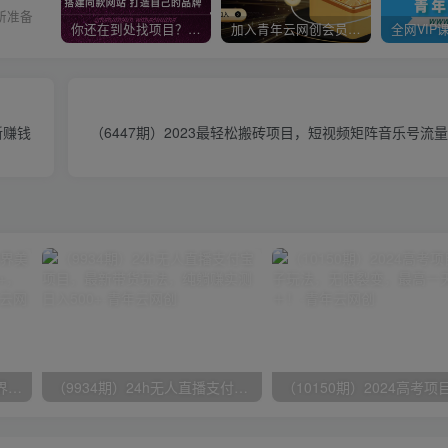
所准备
你还在到处找项目？还在当韭菜？我靠卖项目一个月收入5万+，曾经我也是个失败者。
加入青年云网创会员，全站资源免费学习。加入高级合伙人，推广日入1000+
新赚钱
（6447期）2023最轻松搬砖项目，短视频矩阵音乐号流
（9111期）全网首发魔兽世界美服全自动打金搬砖，日入1000+，简单好操作，保姆级教学
（9934期）24h无人直播支付宝项目，最新带货玩法，纯躺赚实测日入500+