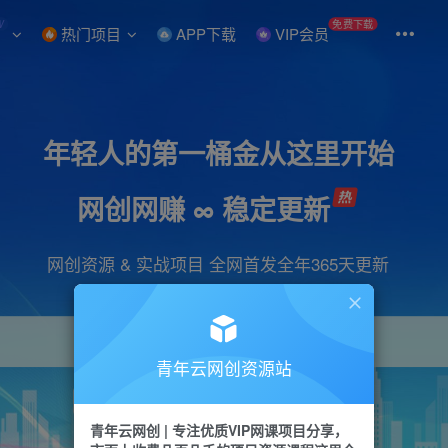
W
免费下载
热门项目
APP下载
VIP会员
年轻人的第一桶金从这里开始
网创网赚 ∞ 稳定更新
网创资源 & 实战项目 全网首发全年365天更新
青年云网创资源站
项目
引流
抖音
短视频
剪辑
会员
青年云网创 | 专注优质VIP网课项目分享，