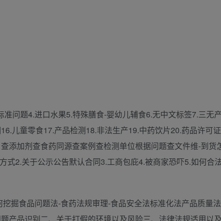
行标准问题4.进口水果5.特殊膳食-婴幼儿辅食6.无中文标签7.三无产
5.烟16.儿童零食17.产品检测18.非法生产19.中药饮片20.药品许可证
）查添加剂查食药同源查案例查检测单位根据问题查文件维-到货
式2.关于公示公告默认合同3.工商包庇4.被商家恐吓5.如何合
.如何挖掘食品问题法-食药法规审理-食品安全法标准化法产品质量
问题产品识别二、关于打假的环境以及风险三、法律法规适用以