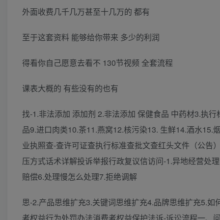
外面收费几千几万甚至十几万的 都有
至于这套资料 能够给你带来 多少的利润
得看你自己愿意去看不 130节视频 全套流程
课表大概的 有些没有的也有
找-1.非法添加 添加剂 2.非法添加 保健食品 中药材3.执
品9.进口肉类10.茶11.燕窝12.核污染13. 生鲜14.酒水1
业执照查-查许可证查执行标准查批文查红头文件（公告
压方式话术详解投诉举报行政复议信访问-1.异地经营处理方
赔偿6.处理慢怎么处理7.拒绝调解
思-2.产品思维扩充3.关键词思维扩充4.品牌思维扩充5
者权益行为处罚办法消费者权益保护法诉-诉讼流程一、