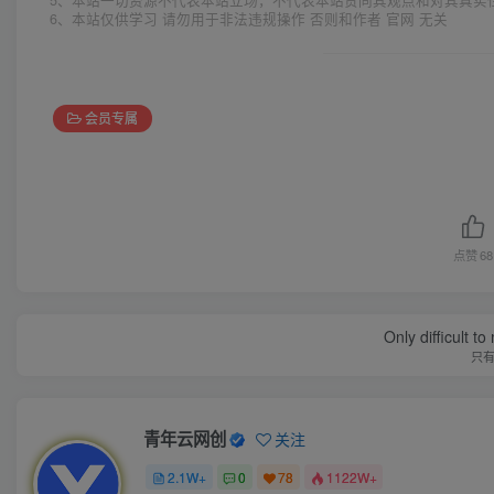
6、本站仅供学习 请勿用于非法违规操作 否则和作者 官网 无关
会员专属
点赞
68
Only difficult t
只
青年云网创
关注
2.1W+
0
78
1122W+