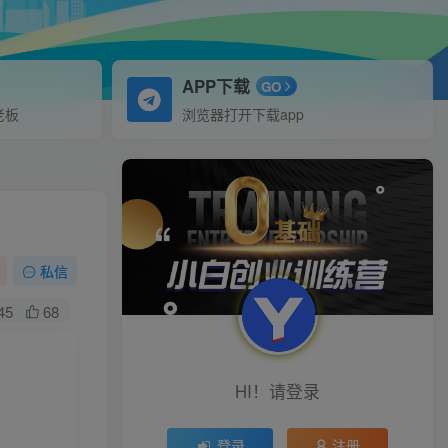
APP下载
GO
老板
浏览器打开下载app
私信
45
68
HI！请登录
登录
注册