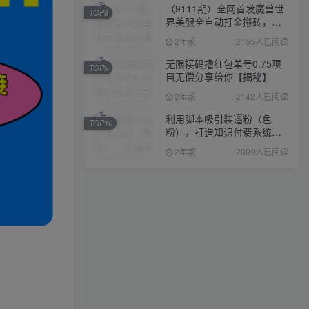
（9111期）全网首发魔兽世
TOP8
界美服全自动打金搬砖，日
入1000+，简单好操作，保
2年前
2155人已阅读
姆级教学
无限接码撸红包单号0.75项
TOP9
目无偿分享给你【揭秘】
2年前
2142人已阅读
利用脚本吸引装逼粉（色
TOP10
粉），打造知识付费系统，
附388元美女写真项目
2年前
2099人已阅读