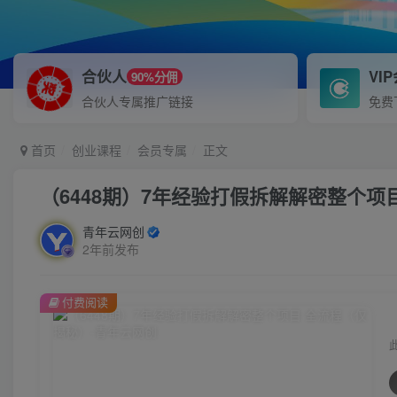
合伙人
VI
90%分佣
合伙人专属推广链接
免费
首页
创业课程
会员专属
正文
（6448期）7年经验打假拆解解密整个项
青年云网创
2年前发布
付费阅读