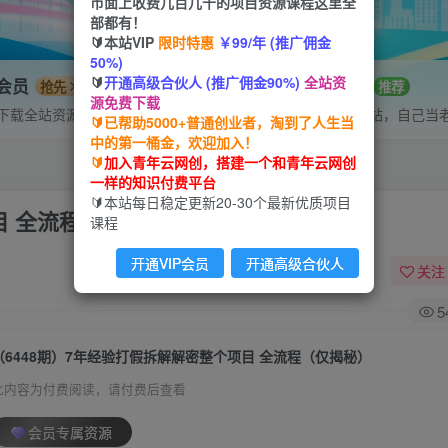
市面上收费几百几千的项目资源课程这里全
部都有！
🔰本站VIP
限时特惠
￥99/年 (推广佣金
50%)
🔰
开通高级合伙人 (推广佣金90%)
全站资
P会员
招募站长
抢先
推荐
源免费下载
下载全站资源
搭建同款网站，自己当
🔰已帮助5000+普通创业者，淘到了人生当
中的第一桶金，欢迎加入！
🔰
加入青年云网创，搭建一个和青年云网创
一样的知识付费平台
🔰本站每日稳定更新20-30个最新优质项目
目 全流程（仅揭秘）
课程
开通VIP会员
开通高级合伙人
关注
5
（6448期）7年经验打假拆解解密整个项目 全流程（仅揭秘）
此内容为付费阅读，请付费后查看
会员专属资源