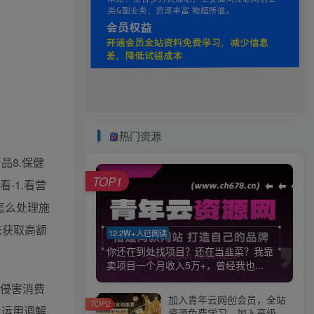
热门资源
品8.保健
TOP1
看-1.看营
怎么处理施
法获取高额
12.2W+人已阅读
你还在到处找项目？还在当韭菜？我靠
卖项目一个月收入5万+，曾经我也...
法侵害消费
加入青年云网创会员，全站
TOP2
及运用调解
资源免费学习。加入高级合