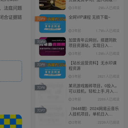
伙人，推广日入1000+
、法庭问题
3年前
2W+人已阅读
闭合证据链
全网VIP课程 无损下载~
TOP3
2年前
1.7W+人已阅读
加盟青年云网创，搭建同款
TOP4
项目资源站，实现日入
2000+
3年前
1.3W+人已阅读
【站长运营资料】无水印课
TOP5
程资源
3年前
2821人已阅读
某讯游戏搬砖项目，0投入，
TOP6
可以挂机，轻松上手,月入
3000+上不封顶
2年前
2269人已阅读
（9448期）2024网易云音乐
TOP7
人挂机项目，单机日入
150+，无脑月入5000+
2年前
2239人已阅读