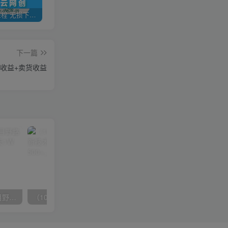
全网VIP课程 无损下载~
加盟青年云网创，搭建同款项目资源站，实现日入2000+
【站长运营资料】无水印课程资源
下一篇
量收益+卖货收益
（10150期）2024高考项目野路子玩法，无限裂变，最高一天1W＋！
（10163期）快手掘金撸收益最新技术，高收益玩法，单日变现500+，小白必备项目