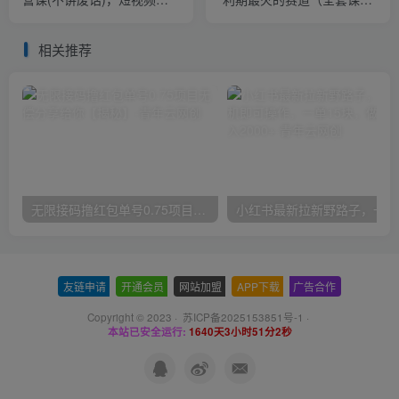
量增长的一层窗户纸，解决
价值999）
流量焦虑&实现降本增效
相关推荐
无限接码撸红包单号0.75项目无偿分享给你【揭秘】
小红
友链申请
-
开通会员
-
网站加盟
-
APP下载
-
广告合作
Copyright © 2023 ·
苏ICP备2025153851号-1
·
本站已安全运行:
1640天3小时51分3秒