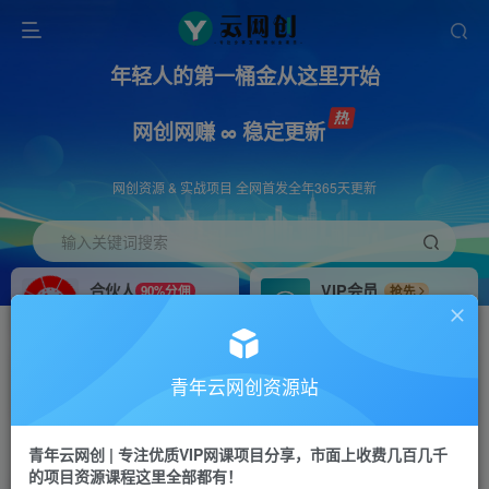
年轻人的第一桶金从这里开始
网创网赚 ∞ 稳定更新
网创资源 & 实战项目 全网首发全年365天更新
输入关键词搜索
合伙人
VIP会员
90%分佣
抢先
合伙人专属推广链接
免费下载全站资源
招募站长
APP下载
推荐
GO
青年云网创资源站
搭建同款网站，自己当老板
浏览器打开下载app
首页
创业课程
会员免费
正文
青年云网创 | 专注优质VIP网课项目分享，市面上收费几百几千
的项目资源课程这里全部都有！