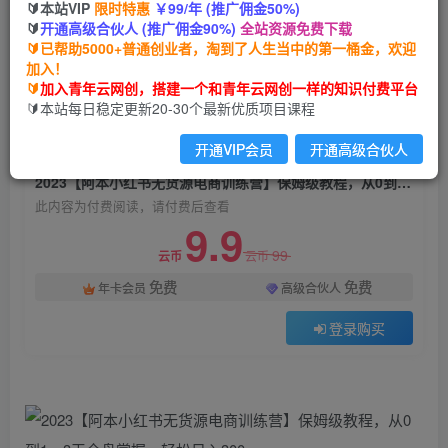
🔰本站VIP
限时特惠
￥99/年 (推广佣金50%)
2023【阿本小红书无货源电商训练营】保姆级教
🔰
开通高级合伙人 (推广佣金90%)
全站资源免费下载
程，从0到1，3天全盘掌握，轻松日入300+
🔰已帮助5000+普通创业者，淘到了人生当中的第一桶金，欢迎
加入！
青年云网创
关注
私信
🔰
加入青年云网创，搭建一个和青年云网创一样的知识付费平台
2年前发布
🔰本站每日稳定更新20-30个最新优质项目课程
513
136
开通VIP会员
开通高级合伙人
付费阅读
2023【阿本小红书无货源电商训练营】保姆级教程，从0到1，3天全盘掌握，轻松日入300+
此内容为付费阅读，请付费后查看
9.9
99
云币
云币
免费
免费
年卡会员
高级合伙人
登录购买