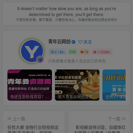
It doesn't matter how slow you are, as long as you're
determined to get there, you'll get there.
不管你有多慢，都不要紧，只要你有决心，你最终都会到达想去的地方
青年云网创
关注
2.1W+
0
78
1122W+
只有困难才能使人显出自己的本色
你还在到处找项目？还在当韭菜？我靠卖项目一个月收入5万+，曾经我也是个失败者。
加入青年云网创会员，全站资源免费学习。加入高级合伙人，推广日入1000+
上一篇
下一篇
任性大舅·宠物行业短视频运
影视解说特训营，自媒体红
营课(不讲废话)，短视频流
利期最火的赛道（全套课程-