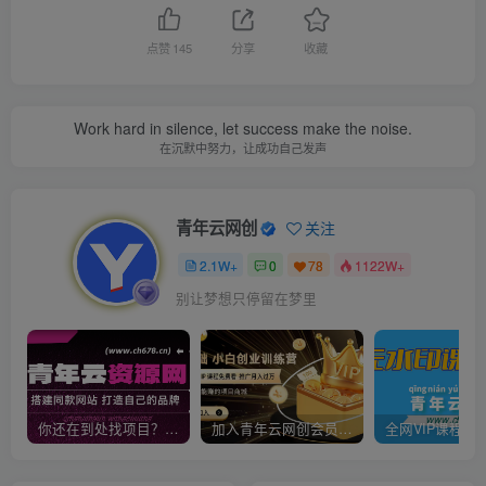
点赞
145
分享
收藏
Work hard in silence, let success make the noise.
在沉默中努力，让成功自己发声
青年云网创
关注
2.1W+
0
78
1122W+
别让梦想只停留在梦里
你还在到处找项目？还在当韭菜？我靠卖项目一个月收入5万+，曾经我也是个失败者。
加入青年云网创会员，全站资源免费学习。加入高级合伙人，推广日入1000+