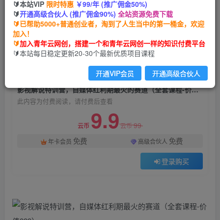
🔰本站VIP
限时特惠
￥99/年 (推广佣金50%)
影视解说特训营，自媒体红利期最火的赛道（全套
🔰
开通高级合伙人 (推广佣金90%)
全站资源免费下载
课程-价值999）
🔰已帮助5000+普通创业者，淘到了人生当中的第一桶金，欢迎
加入！
青年云网创
关注
私信
🔰
加入青年云网创，搭建一个和青年云网创一样的知识付费平台
2年前发布
🔰本站每日稳定更新20-30个最新优质项目课程
1444
145
开通VIP会员
开通高级合伙人
付费阅读
影视解说特训营，自媒体红利期最火的赛道（全套课程-价值999）
此内容为付费阅读，请付费后查看
9.9
99
云币
云币
免费
免费
年卡会员
高级合伙人
登录购买