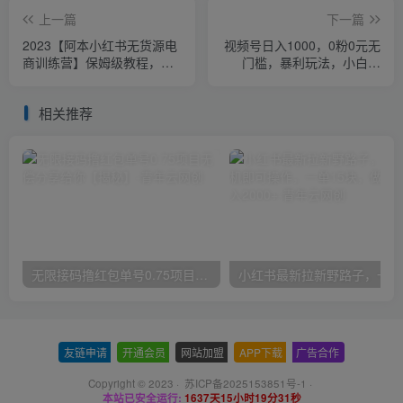
上一篇
下一篇
2023【阿本小红书无货源电
视频号日入1000，0粉0元无
商训练营】保姆级教程，从0
门槛，暴利玩法，小白可
到1，3天全盘掌握，轻松日
做，拆解教程【揭秘】
入300+
相关推荐
无限接码撸红包单号0.75项目无偿分享给你【揭秘】
小红
友链申请
-
开通会员
-
网站加盟
-
APP下载
-
广告合作
Copyright © 2023 ·
苏ICP备2025153851号-1
·
本站已安全运行:
1637天15小时19分32秒