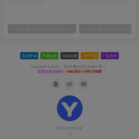
（9448期）2024网易云音乐人挂机项目，单机日入150+，无脑月入5000+
友链申请
-
开通会员
-
网站加盟
-
APP下载
-
广告合作
Copyright © 2023 ·
苏ICP备2025153851号-1
·
本站已安全运行:
1640天21小时7分8秒
青年云网创系统
3.0