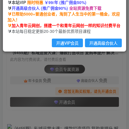
🔰本站VIP
限时特惠
￥99/年 (推广佣金50%)
（6455期）私域运营大课：爆款打造项目 复购率
🔰
开通高级合伙人 (推广佣金90%)
全站资源免费下载
提升 解决现金流压力 放大利润
🔰已帮助5000+普通创业者，淘到了人生当中的第一桶金，欢迎
加入！
青年云网创
关注
私信
🔰
加入青年云网创，搭建一个和青年云网创一样的知识付费平台
2年前发布
🔰本站每日稳定更新20-30个最新优质项目课程
1349
128
开通VIP会员
开通高级合伙人
付费阅读
（6455期）私域运营大课：爆款打造项目 复购率提升 解决现金流压力 放大利润
此内容为付费阅读，请付费后查看
会员专属资源
免费
免费
年卡会员
高级合伙人
您暂无购买权限，请先开通会员
开通会员