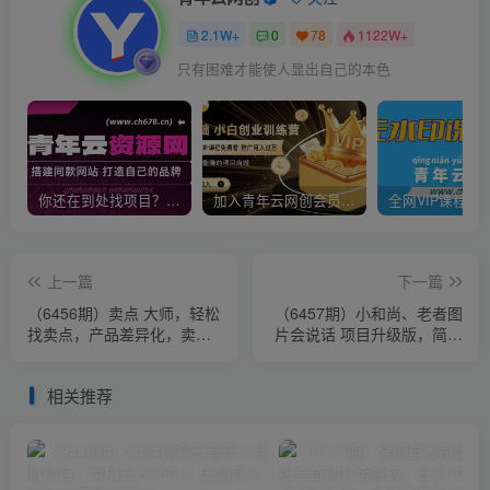
2.1W+
0
78
1122W+
只有困难才能使人显出自己的本色
你还在到处找项目？还在当韭菜？我靠卖项目一个月收入5万+，曾经我也是个失败者。
加入青年云网创会员，全站资源免费学习。加入高级合伙人，推广日入1000+
上一篇
下一篇
（6456期）卖点 大师，轻松
（6457期）小和尚、老者图
找卖点，产品差异化，卖点
片会说话 项目升级版，简单
找的好销量不会差
利用图片制作视频，快速起
号
相关推荐