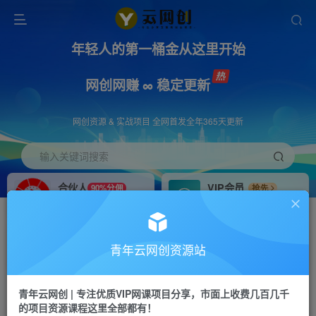
年轻人的第一桶金从这里开始
网创网赚 ∞ 稳定更新
网创资源 & 实战项目 全网首发全年365天更新
输入关键词搜索
合伙人
VIP会员
90%分佣
抢先
合伙人专属推广链接
免费下载全站资源
招募站长
APP下载
推荐
GO
青年云网创资源站
搭建同款网站，自己当老板
浏览器打开下载app
首页
创业课程
会员专属
正文
青年云网创 | 专注优质VIP网课项目分享，市面上收费几百几千
的项目资源课程这里全部都有！