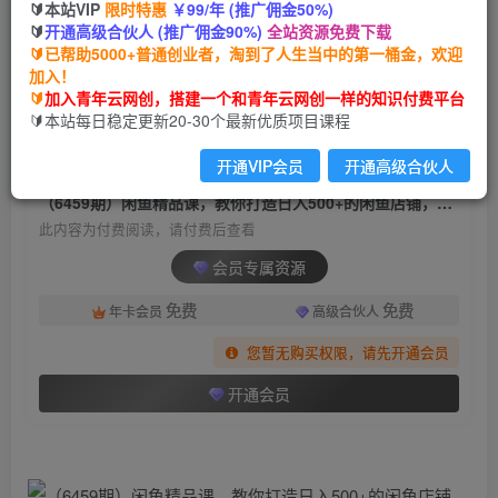
🔰本站VIP
限时特惠
￥99/年 (推广佣金50%)
（6459期）闲鱼精品课，教你打造日入500+的闲
🔰
开通高级合伙人 (推广佣金90%)
全站资源免费下载
鱼店铺，细致讲解看完就会
🔰已帮助5000+普通创业者，淘到了人生当中的第一桶金，欢迎
加入！
青年云网创
关注
私信
🔰
加入青年云网创，搭建一个和青年云网创一样的知识付费平台
2年前发布
🔰本站每日稳定更新20-30个最新优质项目课程
1681
142
开通VIP会员
开通高级合伙人
付费阅读
（6459期）闲鱼精品课，教你打造日入500+的闲鱼店铺，细致讲解看完就会
此内容为付费阅读，请付费后查看
会员专属资源
免费
免费
年卡会员
高级合伙人
您暂无购买权限，请先开通会员
开通会员