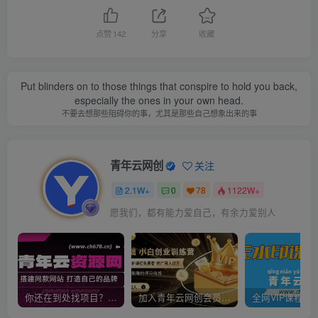
点赞
142
分享
收藏
Put blinders on to those things that conspire to hold you back,
especially the ones in your own head.
不要去想那些阻碍你的事，尤其是那些自己想象出来的事
青年云网创
关注
2.1W+
0
78
1122W+
愿我们，都有能力爱自己，有余力爱别人
你还在到处找项目？还在当韭菜？我靠卖项目一个月收入5万+，曾经我也是个失败者。
加入青年云网创会员，全站资源免费学习。加入高级合伙人，推广日入1000+