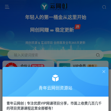
年轻人的第一桶金从这里开始
网创网赚 ∞ 稳定更新
网创资源 & 实战项目 全网首发全年365天更新
输入关键词搜索
合伙人
VIP会员
90%分佣
抢先
合伙人专属推广链接
免费下载全站资源
招募站长
APP下载
推荐
GO
青年云网创资源站
搭建同款网站，自己当老板
浏览器打开下载app
首页
创业课程
会员专属
正文
青年云网创 | 专注优质VIP网课项目分享，市面上收费几百几千
的项目资源课程这里全部都有！