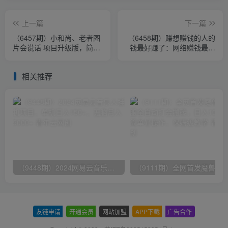
上一篇
下一篇
（6457期）小和尚、老者图
（6458期）赚想赚钱的人的
片会说话 项目升级版，简单
钱最好赚了：网络赚钱最靠
利用图片制作视频，快速起
谱项目
号
相关推荐
（9448期）2024网易云音乐人挂机项目，单机日入150+，无脑月入5000+
友链申请
-
开通会员
-
网站加盟
-
APP下载
-
广告合作