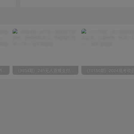
（9111期）全网首发魔兽世界美服全自动打金搬砖，日入1000+，简单好操作，保姆级教学
（9934期）24h无人直播支付宝项目，最新带货玩法，纯躺赚实测日入500+