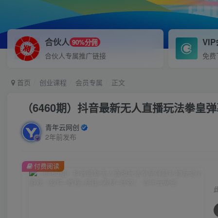
合伙人
VI
90%分佣
合伙人专属推广链接
免费
首页
创业课程
会员专属
正文
（6460期）抖音最新无人直播玩法拳皇
青年云网创
2年前发布
付费阅读