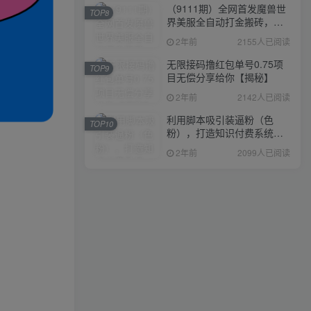
（9111期）全网首发魔兽世
TOP8
界美服全自动打金搬砖，日
入1000+，简单好操作，保
2年前
2155人已阅读
姆级教学
无限接码撸红包单号0.75项
TOP9
目无偿分享给你【揭秘】
2年前
2142人已阅读
利用脚本吸引装逼粉（色
TOP10
粉），打造知识付费系统，
附388元美女写真项目
2年前
2099人已阅读