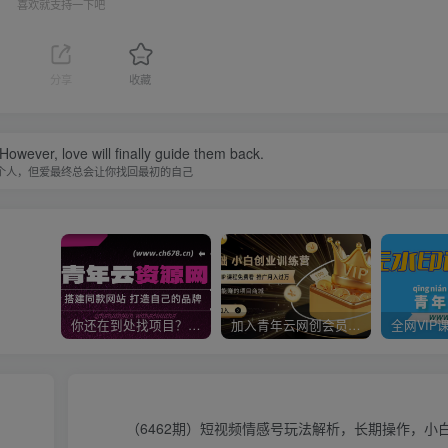
喜欢就支持一下吧
分享
收藏
owever, love will finally guide them back.
个人，但爱最终总会让你找回最初的自己
你还在到处找项目？还在当韭菜？我靠卖项目一个月收入5万+，曾经我也是个失败者。
加入青年云网创会员，全站资源免费学习。加入高级合伙人，推广日入1000+
（6462期）短视频情感号玩法解析，长期操作，小白