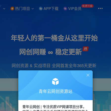
W
免费下载
热门项目
APP下载
VIP会员
年轻人的第一桶金从这里开始
网创网赚 ∞ 稳定更新
网创资源 & 实战项目 全网首发全年365天更新
青年云网创资源站
项目
引流
抖音
短视频
剪辑
会员
青年云网创 | 专注优质VIP网课项目分享，