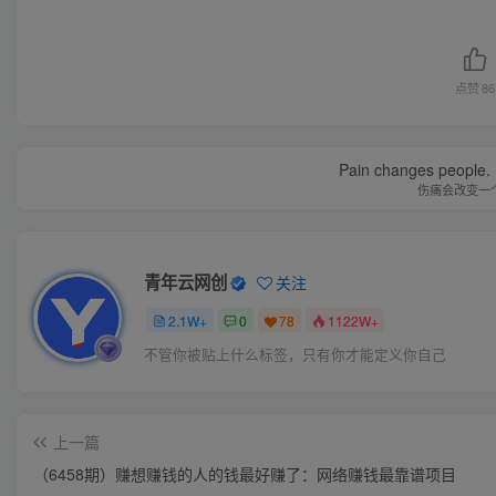
点赞
86
Pain changes people. H
伤痛会改变一
青年云网创
关注
2.1W+
0
78
1122W+
不管你被贴上什么标签，只有你才能定义你自己
上一篇
（6458期）赚想赚钱的人的钱最好赚了：网络赚钱最靠谱项目