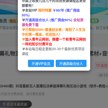
市面上收费几百几千的项目资源课程这里全
部都有！
🔰本站VIP
限时特惠
￥99/年 (推广佣金
50%)
🔰
开通高级合伙人 (推广佣金90%)
全站资
P会员
招募站长
抢先
推荐
源免费下载
下载全站资源
搭建同款网站，自己当
🔰已帮助5000+普通创业者，淘到了人生当
中的第一桶金，欢迎加入！
🔰
加入青年云网创，搭建一个和青年云网创
一样的知识付费平台
🔰本站每日稳定更新20-30个最新优质项目
弹幕礼物互动小游戏（软件+教程+搭建+素材+
课程
开通VIP会员
开通高级合伙人
关注
17
此内容为付费阅读，请付费后查看
会员专属资源