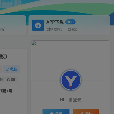
APP下载
GO
老板
浏览器打开下载app
音效）
私信
46
86
（6460期）抖音最新无人直播玩法拳皇弹幕礼物互动小游戏（软件+教程+搭建+素材+音效）
HI！请登录
登录
注册