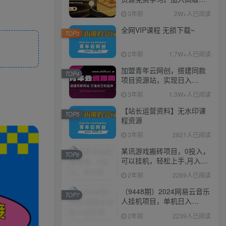
伙人，推广日入1000+
3年前
2W+人已阅读
全网VIP课程 无损下载~
TOP3
2年前
1.7W+人已阅读
加盟青年云网创，搭建同款
TOP4
项目资源站，实现日入
2000+
3年前
1.3W+人已阅读
【站长运营资料】无水印课
TOP5
程资源
3年前
2821人已阅读
某讯游戏搬砖项目，0投入，
TOP6
可以挂机，轻松上手,月入
3000+上不封顶
2年前
2269人已阅读
（9448期）2024网易云音乐
TOP7
人挂机项目，单机日入
150+，无脑月入5000+
2年前
2239人已阅读