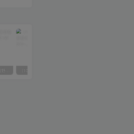
（10150期）2024高考项目野路子玩法，无限裂变，最高一天1W＋！
（10163期）快手掘金撸收益最新技术，高收益玩法，单日变现500+，小白必备项目