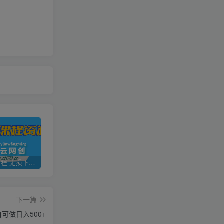
全网VIP课程 无损下载~
加盟青年云网创，搭建同款项目资源站，实现日入2000+
【站长运营资料】无水印课程资源
下一篇
可做日入500+