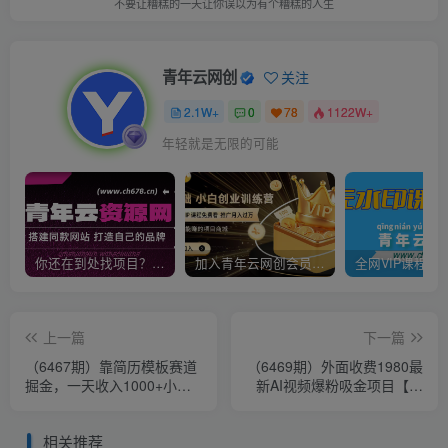
不要让糟糕的一天让你误以为有个糟糕的人生
青年云网创
关注
2.1W+
0
78
1122W+
年轻就是无限的可能
你还在到处找项目？还在当韭菜？我靠卖项目一个月收入5万+，曾经我也是个失败者。
加入青年云网创会员，全站资源免费学习。加入高级合伙人，推广日入1000+
上一篇
下一篇
（6467期）靠简历模板赛道
（6469期）外面收费1980最
掘金，一天收入1000+小白
新AI视频爆粉吸金项目【详
首选副业，保姆式教学（教
细教程+AI工具+变现案例】
程+模板）
相关推荐