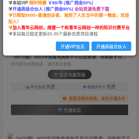
🔰本站VIP
限时特惠
￥99/年 (推广佣金50%)
（6470期）2023年闲鱼电商新手开店运营课：闲
🔰
开通高级合伙人 (推广佣金90%)
全站资源免费下载
鱼新手日出20-30单（18节-实战干货）
🔰已帮助5000+普通创业者，淘到了人生当中的第一桶金，欢迎
加入！
青年云网创
关注
私信
🔰
加入青年云网创，搭建一个和青年云网创一样的知识付费平台
2年前发布
🔰本站每日稳定更新20-30个最新优质项目课程
828
88
开通VIP会员
开通高级合伙人
付费阅读
（6470期）2023年闲鱼电商新手开店运营课：闲鱼新手日出20-30单（18节-实战干货）
此内容为付费阅读，请付费后查看
会员专属资源
免费
免费
年卡会员
高级合伙人
您暂无购买权限，请先开通会员
开通会员