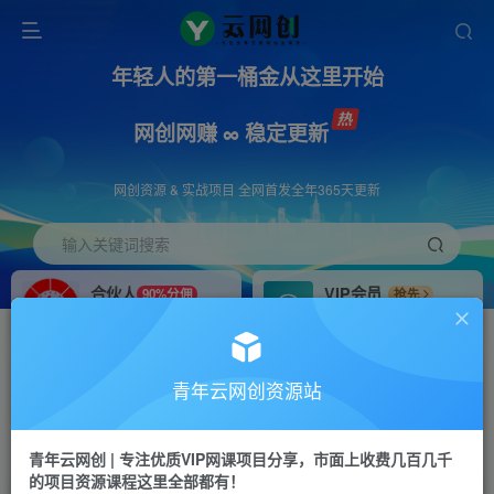
年轻人的第一桶金从这里开始
网创网赚 ∞ 稳定更新
网创资源 & 实战项目 全网首发全年365天更新
输入关键词搜索
合伙人
VIP会员
90%分佣
抢先
合伙人专属推广链接
免费下载全站资源
招募站长
APP下载
推荐
GO
青年云网创资源站
搭建同款网站，自己当老板
浏览器打开下载app
首页
创业课程
会员专属
正文
青年云网创 | 专注优质VIP网课项目分享，市面上收费几百几千
的项目资源课程这里全部都有！