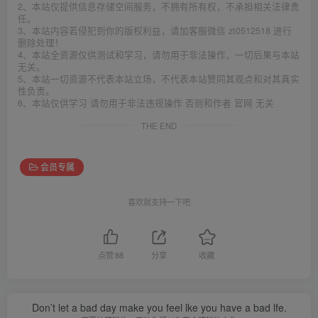
2、本站仅提供信息存储空间服务，不拥有所有权，不承担相关法律责
任。
3、本站内容若侵犯到你的版权利益，请加客服微信 zt0512518 进行
删除处理！
4、本站全资源仅供测试和学习，请勿用于非法操作，一切后果与本站
无关。
5、本站一切资源不代表本站立场，不代表本站赞同其观点和对其真实
性负责。
6、本站仅供学习 请勿用于非法违规操作 否则和作者 官网 无关
THE END
会员专属
喜欢就支持一下吧
点赞
88
分享
收藏
Don’t let a bad day make you feel lke you have a bad lfe.