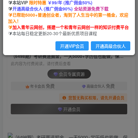
🔰本站VIP
限时特惠
￥99/年 (推广佣金50%)
（6498期）考研赛道掘金，一天5000+学历低也能
🔰
开通高级合伙人 (推广佣金90%)
全站资源免费下载
做，保姆式教学，不学一下，真的可惜
🔰已帮助5000+普通创业者，淘到了人生当中的第一桶金，欢迎
加入！
青年云网创
关注
私信
🔰
加入青年云网创，搭建一个和青年云网创一样的知识付费平台
2年前发布
🔰本站每日稳定更新20-30个最新优质项目课程
1038
179
开通VIP会员
开通高级合伙人
付费阅读
（6498期）考研赛道掘金，一天5000+学历低也能做，保姆式教学，不学一下，真的可惜
此内容为付费阅读，请付费后查看
会员专属资源
免费
免费
年卡会员
高级合伙人
您暂无购买权限，请先开通会员
开通会员