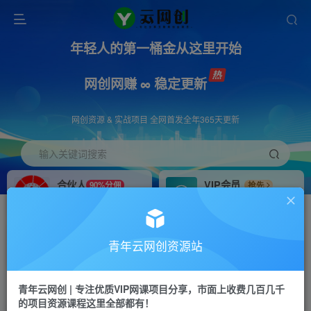
年轻人的第一桶金从这里开始
网创网赚 ∞ 稳定更新
网创资源 & 实战项目 全网首发全年365天更新
输入关键词搜索
合伙人
VIP会员
90%分佣
抢先
合伙人专属推广链接
免费下载全站资源
招募站长
APP下载
推荐
GO
青年云网创资源站
搭建同款网站，自己当老板
浏览器打开下载app
首页
创业课程
会员专属
正文
青年云网创 | 专注优质VIP网课项目分享，市面上收费几百几千
的项目资源课程这里全部都有！