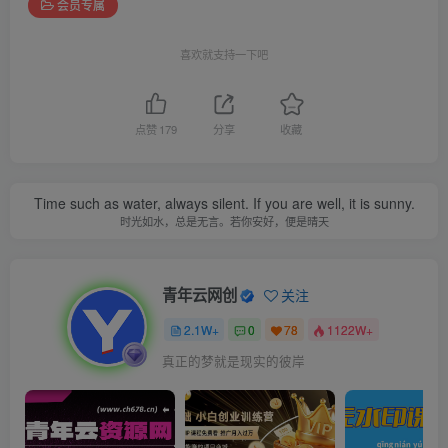
会员专属
喜欢就支持一下吧
点赞
179
分享
收藏
Time such as water, always silent. If you are well, it is sunny.
时光如水，总是无言。若你安好，便是晴天
青年云网创
关注
2.1W+
0
78
1122W+
真正的梦就是现实的彼岸