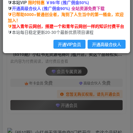
🔰本站VIP
限时特惠
￥99/年 (推广佣金50%)
（6510期）小红书无货源电商0门槛开店，卖这个
🔰
开通高级合伙人 (推广佣金90%)
全站资源免费下载
品轻松实现月入2W
🔰已帮助5000+普通创业者，淘到了人生当中的第一桶金，欢迎
加入！
青年云网创
关注
私信
🔰
加入青年云网创，搭建一个和青年云网创一样的知识付费平台
2年前发布
🔰本站每日稳定更新20-30个最新优质项目课程
1338
81
开通VIP会员
开通高级合伙人
付费阅读
（6510期）小红书无货源电商0门槛开店，卖这个品轻松实现月入2W
此内容为付费阅读，请付费后查看
会员专属资源
免费
免费
年卡会员
高级合伙人
您暂无购买权限，请先开通会员
开通会员