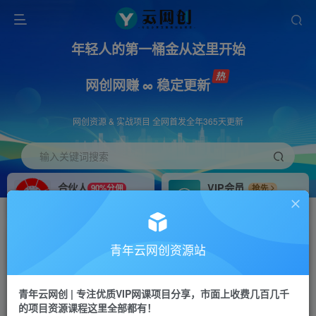
年轻人的第一桶金从这里开始
网创网赚 ∞ 稳定更新
网创资源 & 实战项目 全网首发全年365天更新
输入关键词搜索
合伙人
VIP会员
90%分佣
抢先
合伙人专属推广链接
免费下载全站资源
招募站长
APP下载
推荐
GO
青年云网创资源站
搭建同款网站，自己当老板
浏览器打开下载app
首页
创业课程
会员专属
正文
青年云网创 | 专注优质VIP网课项目分享，市面上收费几百几千
的项目资源课程这里全部都有！