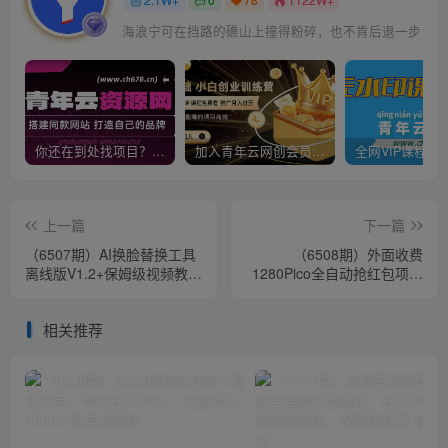
海浪宁可在挡路的礁山上撞得粉碎，也不肯后退一步
你还在到处找项目？还在当韭菜？我靠卖项目一个月收入5万+，曾经我也是个失败者。
加入青年云网创会员，全站资源免费学习。加入高级合伙人，推广日入1000+
上一篇
下一篇
（6507期）AI换脸替换工具
（6508期）外面收费
离线版V1.2+保姆级视频教程
1280Pico全自动抢红包项目
（一键操作，小白一看就
单机日收益10-20+【抢包脚
会）
本+详情教程】
相关推荐