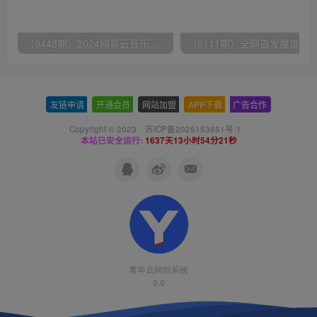
（9448期）2024网易云音乐人挂机项目，单机日入150+，无脑月入5000+
友链申请
-
开通会员
-
网站加盟
-
APP下载
-
广告合作
Copyright © 2023 ·
苏ICP备2025153851号-1
·
本站已安全运行:
1637天13小时54分22秒
青年云网创系统
3.0