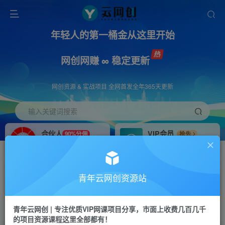
年轻人的第一桶金从这里开始
网创网赚 ∞ 稳定更新
网创资源 & 实战项目 全网首发全年365天更新
输入关键词搜索
合伙人
VIP会员
90%分佣
抢先
合伙人专属推广链接
免费下载全站资源
招募站长
APP下载
推荐
GO
青年云网创资源站
搭建同款网站，自己当老板
浏览器打开下载app
首页
创业课程
会员专属
正文
青年云网创 | 专注优质VIP网课项目分享，市面上收费几百几千
的项目资源课程这里全部都有！