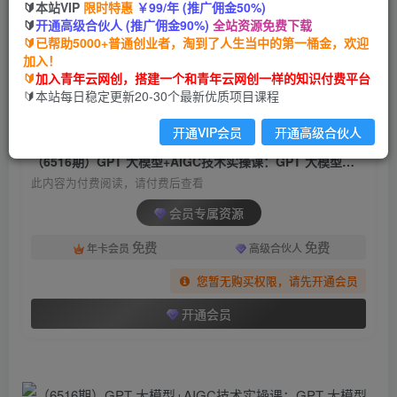
🔰本站VIP
限时特惠
￥99/年 (推广佣金50%)
（6516期）GPT 大模型+AIGC技术实操课：GPT
🔰
开通高级合伙人 (推广佣金90%)
全站资源免费下载
大模型部署使用 AIGC实战落地方案
🔰已帮助5000+普通创业者，淘到了人生当中的第一桶金，欢迎
加入！
青年云网创
关注
私信
🔰
加入青年云网创，搭建一个和青年云网创一样的知识付费平台
2年前发布
🔰本站每日稳定更新20-30个最新优质项目课程
566
195
开通VIP会员
开通高级合伙人
付费阅读
（6516期）GPT 大模型+AIGC技术实操课：GPT 大模型部署使用 AIGC实战落地方案
此内容为付费阅读，请付费后查看
会员专属资源
免费
免费
年卡会员
高级合伙人
您暂无购买权限，请先开通会员
开通会员