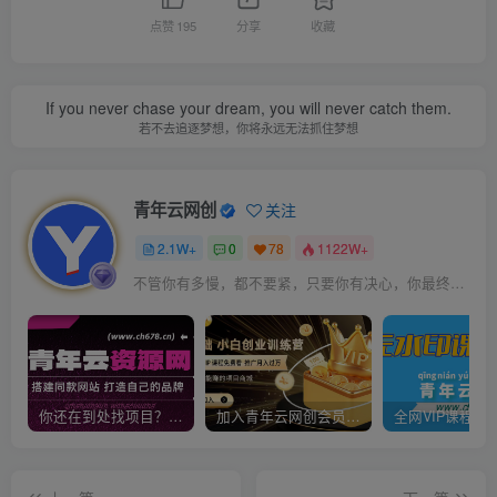
点赞
195
分享
收藏
If you never chase your dream, you will never catch them.
若不去追逐梦想，你将永远无法抓住梦想
青年云网创
关注
2.1W+
0
78
1122W+
不管你有多慢，都不要紧，只要你有决心，你最终都会到达想去的地方
你还在到处找项目？还在当韭菜？我靠卖项目一个月收入5万+，曾经我也是个失败者。
加入青年云网创会员，全站资源免费学习。加入高级合伙人，推广日入1000+