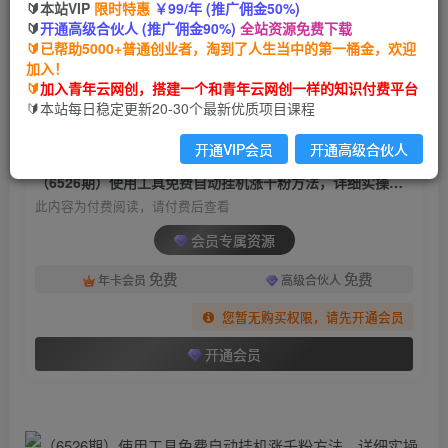
🔰本站VIP
限时特惠
￥99/年 (推广佣金50%)
（6526期）使用工具免费自动挂机涨千粉方法，
🔰
开通高级合伙人 (推广佣金90%)
全站资源免费下载
详细实操演示！
🔰已帮助5000+普通创业者，淘到了人生当中的第一桶金，欢迎
加入！
青年云网创
关注
私信
🔰
加入青年云网创，搭建一个和青年云网创一样的知识付费平台
2年前发布
🔰本站每日稳定更新20-30个最新优质项目课程
676
118
开通VIP会员
开通高级合伙人
付费阅读
（6526期）使用工具免费自动挂机涨千粉方法，详细实操演示！
此内容为付费阅读，请付费后查看
会员专属资源
免费
免费
年卡会员
高级合伙人
您暂无购买权限，请先开通会员
开通会员