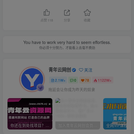
点赞
118
分享
收藏
You have to work very hard to seem effortless.
你必须十分努力，才能看上去毫不费劲
青年云网创
关注
2.1W+
0
78
1122W+
拖延会让你成为昨天的奴隶
你还在到处找项目？还在当韭菜？我靠卖项目一个月收入5万+，曾经我也是个失败者。
加入青年云网创会员，全站资源免费学习。加入高级合伙人，推广日入1000+