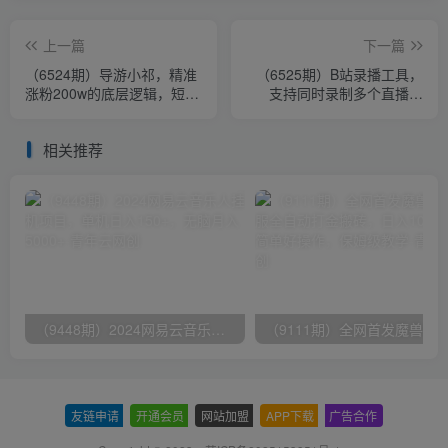
上一篇
下一篇
（6524期）导游小祁，精准
（6525期）B站录播工具，
涨粉200w的底层逻辑，短视
支持同时录制多个直播间
频营销基本思路
【录制脚本+使用教程】
相关推荐
（9448期）2024网易云音乐人挂机项目，单机日入150+，无脑月入5000+
友链申请
-
开通会员
-
网站加盟
-
APP下载
-
广告合作