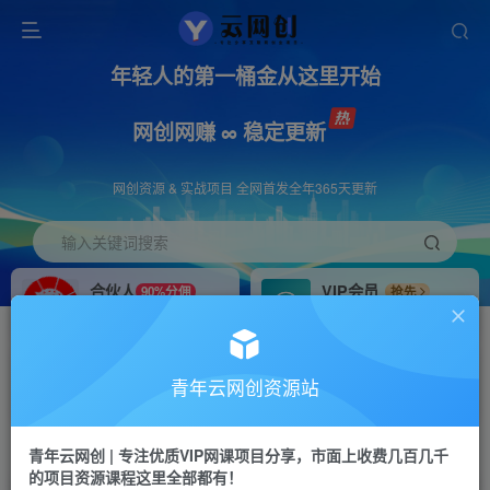
年轻人的第一桶金从这里开始
网创网赚 ∞ 稳定更新
网创资源 & 实战项目 全网首发全年365天更新
输入关键词搜索
合伙人
VIP会员
90%分佣
抢先
合伙人专属推广链接
免费下载全站资源
招募站长
APP下载
推荐
GO
青年云网创资源站
搭建同款网站，自己当老板
浏览器打开下载app
首页
创业课程
会员专属
正文
青年云网创 | 专注优质VIP网课项目分享，市面上收费几百几千
的项目资源课程这里全部都有！