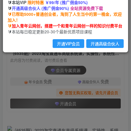
🔰本站VIP
限时特惠
￥99/年 (推广佣金50%)
（6535期）2023淘宝直通车高级系统课，实操
🔰
开通高级合伙人 (推广佣金90%)
全站资源免费下载
性，系统性，实时性，直通车完整体系教学
🔰已帮助5000+普通创业者，淘到了人生当中的第一桶金，欢迎
加入！
青年云网创
关注
私信
🔰
加入青年云网创，搭建一个和青年云网创一样的知识付费平台
2年前发布
🔰本站每日稳定更新20-30个最新优质项目课程
1355
198
开通VIP会员
开通高级合伙人
付费阅读
（6535期）2023淘宝直通车高级系统课，实操性，系统性，实时性，直通车完整体系教学
此内容为付费阅读，请付费后查看
会员专属资源
免费
免费
年卡会员
高级合伙人
您暂无购买权限，请先开通会员
开通会员