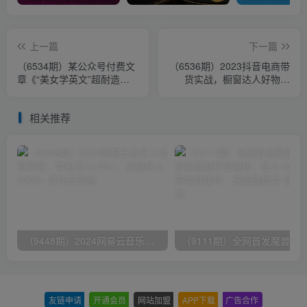
上一篇
下一篇
（6534期）某公众号付费文
（6536期）2023抖音电商带
章《“美女学英文”超耐造起
货实战，橱窗达人好物推
号、涨万粉教程》亲测效果
荐，实操小店随心推（80节
爆炸
完整）
相关推荐
（9448期）2024网易云音乐人挂机项目，单机日入150+，无脑月入5000+
友链申请
-
开通会员
-
网站加盟
-
APP下载
-
广告合作