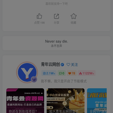
喜欢就支持一下吧
点赞
198
分享
收藏
Never say die.
永不言弃
青年云网创
关注
2.1W+
0
78
1122W+
我不懒，我只是开启了节能模式
你还在到处找项目？还在当韭菜？我靠卖项目一个月收入5万+，曾经我也是个失败者。
加入青年云网创会员，全站资源免费学习。加入高级合伙人，推广日入1000+