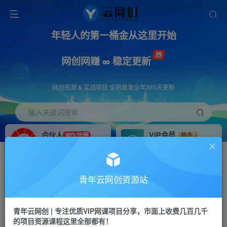
年轻人的第一桶金从这里开始
网创网赚 ∞ 稳定更新
网创资源 & 实战项目 全网首发全年365天更新
输入关键词搜索
合伙人
VIP会员
90%分佣
抢先
合伙人专属推广链接
免费下载全站资源
招募站长
APP下载
推荐
GO
青年云网创资源站
搭建同款网站，自己当老板
浏览器打开下载app
首页
创业课程
会员专属
正文
青年云网创 | 专注优质VIP网课项目分享，市面上收费几百几千
的项目资源课程这里全部都有！