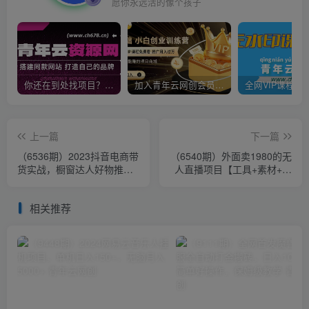
愿你永远活的像个孩子
你还在到处找项目？还在当韭菜？我靠卖项目一个月收入5万+，曾经我也是个失败者。
加入青年云网创会员，全站资源免费学习。加入高级合伙人，推广日入1000+
上一篇
下一篇
（6536期）2023抖音电商带
（6540期）外面卖1980的无
货实战，橱窗达人好物推
人直播项目【工具+素材+教
荐，实操小店随心推（80节
程】日赚500+
完整）
相关推荐