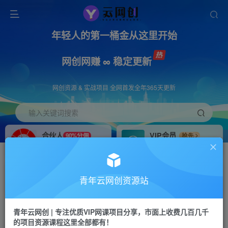
年轻人的第一桶金从这里开始
网创网赚 ∞ 稳定更新
网创资源 & 实战项目 全网首发全年365天更新
输入关键词搜索
合伙人
VIP会员
90%分佣
抢先
合伙人专属推广链接
免费下载全站资源
招募站长
APP下载
推荐
GO
青年云网创资源站
搭建同款网站，自己当老板
浏览器打开下载app
首页
创业课程
会员专属
正文
青年云网创 | 专注优质VIP网课项目分享，市面上收费几百几千
的项目资源课程这里全部都有！