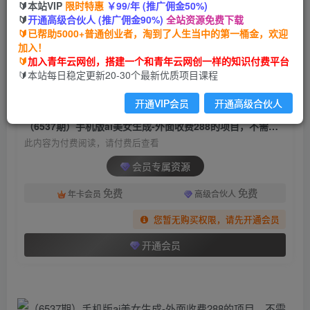
🔰本站VIP
限时特惠
￥99/年 (推广佣金50%)
（6537期）手机版ai美女生成-外面收费288的项
🔰
开通高级合伙人 (推广佣金90%)
全站资源免费下载
目，不需要电脑，手机即可快速使用
🔰已帮助5000+普通创业者，淘到了人生当中的第一桶金，欢迎
加入！
青年云网创
关注
私信
🔰
加入青年云网创，搭建一个和青年云网创一样的知识付费平台
2年前发布
🔰本站每日稳定更新20-30个最新优质项目课程
1961
35
开通VIP会员
开通高级合伙人
付费阅读
（6537期）手机版ai美女生成-外面收费288的项目，不需要电脑，手机即可快速使用
此内容为付费阅读，请付费后查看
会员专属资源
免费
免费
年卡会员
高级合伙人
您暂无购买权限，请先开通会员
开通会员