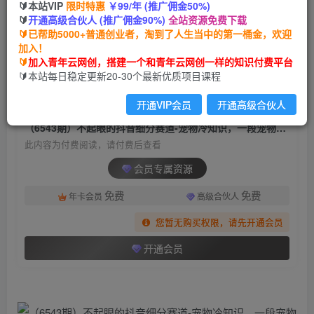
🔰本站VIP
限时特惠
￥99/年 (推广佣金50%)
（6543期）不起眼的抖音细分赛道-宠物冷知识，
🔰
开通高级合伙人 (推广佣金90%)
全站资源免费下载
一段宠物视频配文案，有人靠这个月入10w
🔰已帮助5000+普通创业者，淘到了人生当中的第一桶金，欢迎
加入！
青年云网创
关注
私信
🔰
加入青年云网创，搭建一个和青年云网创一样的知识付费平台
2年前发布
🔰本站每日稳定更新20-30个最新优质项目课程
1427
84
开通VIP会员
开通高级合伙人
付费阅读
（6543期）不起眼的抖音细分赛道-宠物冷知识，一段宠物视频配文案，有人靠这个月入10w
此内容为付费阅读，请付费后查看
会员专属资源
免费
免费
年卡会员
高级合伙人
您暂无购买权限，请先开通会员
开通会员