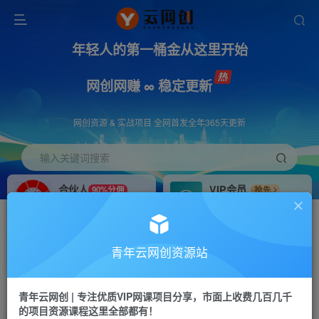
年轻人的第一桶金从这里开始
网创网赚 ∞ 稳定更新
网创资源 & 实战项目 全网首发全年365天更新
输入关键词搜索
合伙人
VIP会员
90%分佣
抢先
合伙人专属推广链接
免费下载全站资源
招募站长
APP下载
推荐
GO
青年云网创资源站
搭建同款网站，自己当老板
浏览器打开下载app
首页
创业课程
会员专属
正文
青年云网创 | 专注优质VIP网课项目分享，市面上收费几百几千
的项目资源课程这里全部都有！