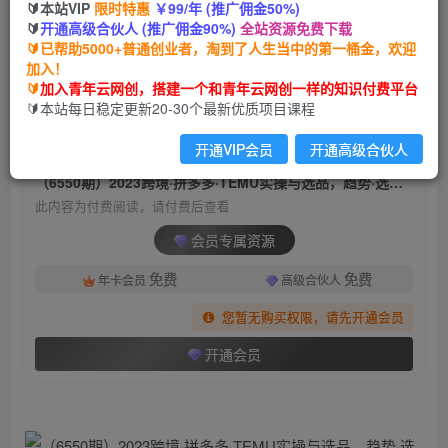
🔰本站VIP
限时特惠
￥99/年 (推广佣金50%)
（6550期）2023跨境·拼多多·TEMU实操与选品，
🔰
开通高级合伙人 (推广佣金90%)
全站资源免费下载
趋势·选品·运营·入住（27节完整）
🔰已帮助5000+普通创业者，淘到了人生当中的第一桶金，欢迎
加入！
青年云网创
关注
私信
🔰
加入青年云网创，搭建一个和青年云网创一样的知识付费平台
2年前发布
🔰本站每日稳定更新20-30个最新优质项目课程
635
175
开通VIP会员
开通高级合伙人
付费阅读
（6550期）2023跨境·拼多多·TEMU实操与选品，趋势·选品·运营·入住（27节完整）
此内容为付费阅读，请付费后查看
会员专属资源
免费
免费
年卡会员
高级合伙人
您暂无购买权限，请先开通会员
开通会员