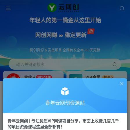
年轻人的第一桶金从这里开始
网创网赚 ∞ 稳定更新
网创资源 & 实战项目 全网首发全年365天更新
输入关键词搜索
合伙人
VIP会员
90%分佣
抢先
合伙人专属推广链接
免费下载全站资源
招募站长
APP下载
推荐
GO
青年云网创资源站
搭建同款网站，自己当老板
浏览器打开下载app
首页
创业课程
会员专属
正文
青年云网创 | 专注优质VIP网课项目分享，市面上收费几百几千
的项目资源课程这里全部都有！