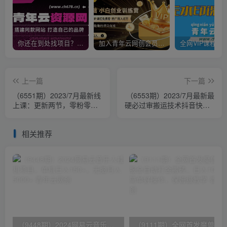
你还在到处找项目？还在当韭菜？我靠卖项目一个月收入5万+，曾经我也是个失败者。
加入青年云网创会员，全站资源免费学习。加入高级合伙人，推广日入1000+
上一篇
下一篇
（6551期）2023/7月最新线
（6553期）2023/7月最新最
上课：更新两节，零粉零作
硬必过审搬运技术抖音快手B
品，直播起号线上课程！
站通用自动剪辑一键去重暴
力起号
相关推荐
（9448期）2024网易云音乐人挂机项目，单机日入150+，无脑月入5000+