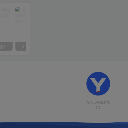
（10150期）2024高考项目野路子玩法，无限裂变，最高一天1W＋！
（10163期）快手掘金撸收益最新技术，高收益玩法，单日变现500+，小白必备项目
青年云网创系统
3.0