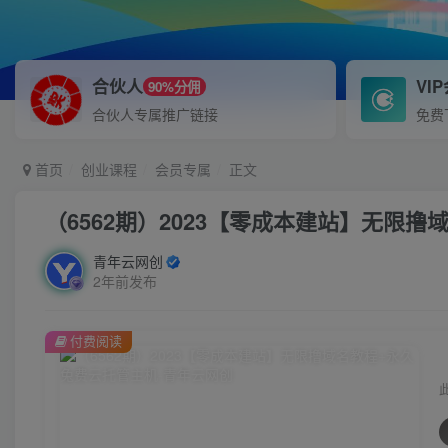
合伙人
VI
90%分佣
合伙人专属推广链接
免费
首页
创业课程
会员专属
正文
（6562期）2023【零成本建站】无限
青年云网创
2年前发布
付费阅读