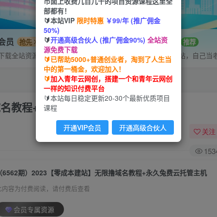
市面上收费几百几千的项目资源课程这里全
部都有！
🔰本站VIP
限时特惠
￥99/年 (推广佣金
50%)
🔰
开通高级合伙人 (推广佣金90%)
全站资
P会员
招募站长
抢先
推荐
源免费下载
下载全站资源
搭建同款网站，自己当
🔰已帮助5000+普通创业者，淘到了人生当
中的第一桶金，欢迎加入！
🔰
加入青年云网创，搭建一个和青年云网创
一样的知识付费平台
🔰本站每日稳定更新20-30个最新优质项目
撸域名教程+永久兔费云托管主机
课程
开通VIP会员
开通高级合伙人
关注
153
（6562期）2023【零成本建站】无限撸域名教程+永久兔费云托管主机
此内容为付费阅读，请付费后查看
会员专属资源