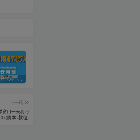
全网VIP课程 无损下载~
加盟青年云网创，搭建同款项目资源站，实现日入2000+
【站长运营资料】无水印课程资源
下一篇
 单窗口一天利润
10+(脚本+教程)