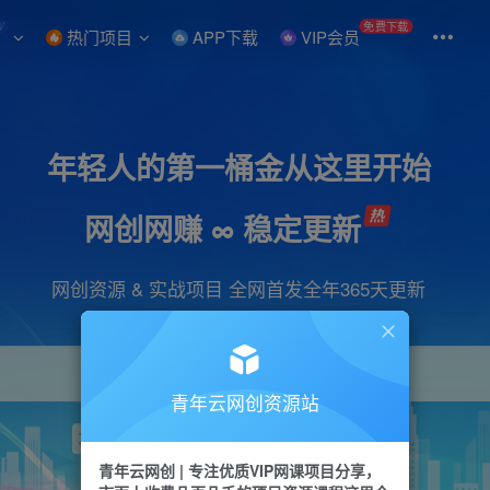
W
免费下载
热门项目
APP下载
VIP会员
年轻人的第一桶金从这里开始
网创网赚 ∞ 稳定更新
网创资源 & 实战项目 全网首发全年365天更新
青年云网创资源站
项目
引流
抖音
短视频
剪辑
视频号
青年云网创 | 专注优质VIP网课项目分享，