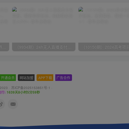
（9111期）全网首发魔兽世界美服全自动打金搬砖，日入1000+，简单好操作，保姆级教学
（9934期）24h无人直播支付宝项目，最新带货玩法，纯躺赚实测日入500+
开通会员
-
网站加盟
-
APP下载
-
广告合作
 2023 ·
苏ICP备2025153851号-1
·
行:
1639天8小时6分0秒