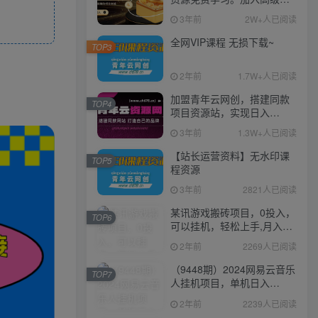
伙人，推广日入1000+
3年前
2W+人已阅读
全网VIP课程 无损下载~
TOP3
2年前
1.7W+人已阅读
加盟青年云网创，搭建同款
TOP4
项目资源站，实现日入
2000+
3年前
1.3W+人已阅读
【站长运营资料】无水印课
TOP5
程资源
3年前
2821人已阅读
某讯游戏搬砖项目，0投入，
TOP6
可以挂机，轻松上手,月入
3000+上不封顶
2年前
2269人已阅读
（9448期）2024网易云音乐
TOP7
人挂机项目，单机日入
150+，无脑月入5000+
2年前
2239人已阅读