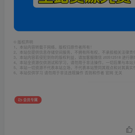
©
版权声明
1、本站内容转载于网络，版权归原作者所有！
2、本站仅提供信息存储空间服务，不拥有所有权，不承担相关法律责
3、本站内容若侵犯到你的版权利益，请加客服微信 zt0512518 进行
4、本站全资源仅供测试和学习，请勿用于非法操作，一切后果与本站
5、本站一切资源不代表本站立场，不代表本站赞同其观点和对其真实
6、本站仅供学习 请勿用于非法违规操作 否则和作者 官网 无关
会员专属