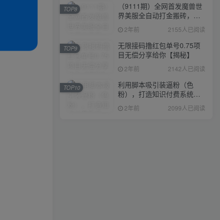
（9111期）全网首发魔兽世
TOP8
界美服全自动打金搬砖，日
入1000+，简单好操作，保
2年前
2155人已阅读
姆级教学
无限接码撸红包单号0.75项
TOP9
目无偿分享给你【揭秘】
2年前
2142人已阅读
利用脚本吸引装逼粉（色
TOP10
粉），打造知识付费系统，
附388元美女写真项目
2年前
2099人已阅读