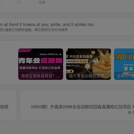
6
分享
收藏
n at itand it frowns at you; smile, and it smiles too.
朝它皱眉它就朝你皱眉，朝它微笑它也吵你微笑
你还在到处找项目？还在当韭菜？我靠卖项目一个月收入5万+，曾经我也是个失败者。
加入青年云网创会员，全站资源免费学习。加入高级合伙人，推广日入1000+
中视频
（6563期）外面卖2988全自动群控回森直播抢红包项目
8-