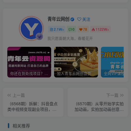
青年云网创
关注
2.1W+
0
78
1122W+
我只愿面朝大海，春暖花开
你还在到处找项目？还在当韭菜？我靠卖项目一个月收入5万+，曾经我也是个失败者。
加入青年云网创会员，全站资源免费学习。加入高级合伙人，推广日入1000+
上一篇
下一篇
（6568期）拆解：抖音盘点
（6570期）从零开始学实拍
类中视频变现副业项目，视
加动画，实拍加动画创意教
频版一条龙大解析分享给你
程（49节视频课）
相关推荐