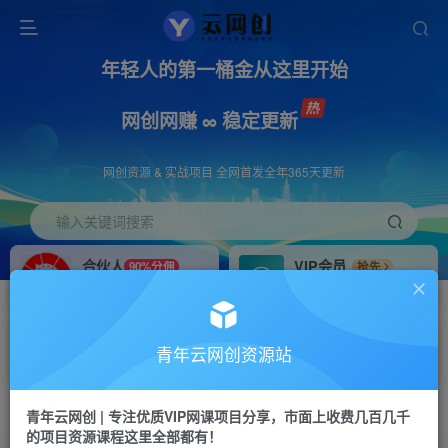
年轻人的第一桶金从这里开始
网创网赚 ∞ 稳定更新
网创资源 & 实战项目 全网首发全年365天更新
输入关键词搜索
合伙人
VIP会员
90%分佣
抢先
合伙人专属推广链接
免费下载全站资源
招募站长
APP下载
推荐
GO
青年云网创资源站
搭建同款网站，自己当老板
浏览器打开下载app
首页
创业课程
会员专属
正文
青年云网创 | 专注优质VIP网课项目分享，市面上收费几百几千
的项目资源课程这里全部都有！