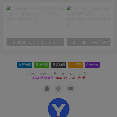
（9448期）2024网易云音乐人挂机项目，单机日入150+，无脑月入5000+
友链申请
-
开通会员
-
网站加盟
-
APP下载
-
广告合作
Copyright © 2023 ·
苏ICP备2025153851号-1
·
本站已安全运行:
1637天19小时8分6秒