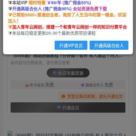
🔰本站VIP
限时特惠
￥99/年 (推广佣金50%)
（6566期）网站封装教程 1分钟做个软件 有人靠
🔰
开通高级合伙人 (推广佣金90%)
全站资源免费下载
这个月入过万 保姆式教学 看一遍就学会
🔰已帮助5000+普通创业者，淘到了人生当中的第一桶金，欢迎
加入！
青年云网创
关注
私信
🔰
加入青年云网创，搭建一个和青年云网创一样的知识付费平台
2年前发布
🔰本站每日稳定更新20-30个最新优质项目课程
946
200
开通VIP会员
开通高级合伙人
付费阅读
（6566期）网站封装教程 1分钟做个软件 有人靠这个月入过万 保姆式教学 看一遍就学会
此内容为付费阅读，请付费后查看
会员专属资源
免费
免费
年卡会员
高级合伙人
您暂无购买权限，请先开通会员
开通会员