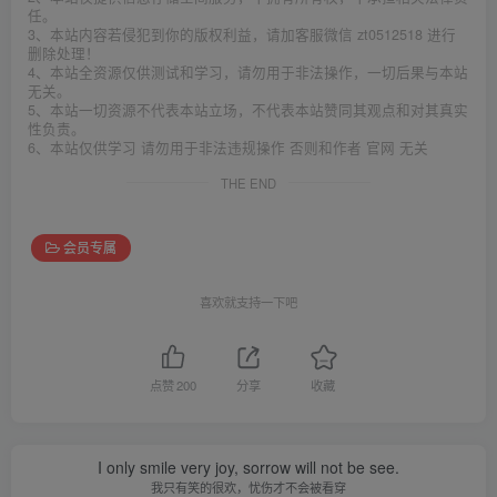
任。
3、本站内容若侵犯到你的版权利益，请加客服微信 zt0512518 进行
删除处理！
4、本站全资源仅供测试和学习，请勿用于非法操作，一切后果与本站
无关。
5、本站一切资源不代表本站立场，不代表本站赞同其观点和对其真实
性负责。
6、本站仅供学习 请勿用于非法违规操作 否则和作者 官网 无关
THE END
会员专属
喜欢就支持一下吧
点赞
200
分享
收藏
I only smile very joy, sorrow will not be see.
我只有笑的很欢，忧伤才不会被看穿