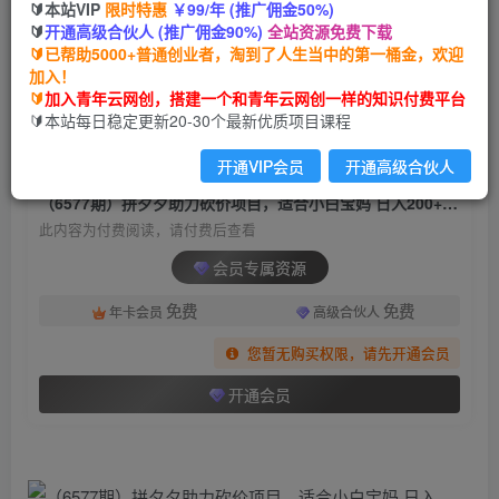
🔰本站VIP
限时特惠
￥99/年 (推广佣金50%)
（6577期）拼夕夕助力砍价项目，适合小白宝妈
🔰
开通高级合伙人 (推广佣金90%)
全站资源免费下载
日入200+（保姆级教程，视频教程+素材）
🔰已帮助5000+普通创业者，淘到了人生当中的第一桶金，欢迎
加入！
青年云网创
关注
私信
🔰
加入青年云网创，搭建一个和青年云网创一样的知识付费平台
2年前发布
🔰本站每日稳定更新20-30个最新优质项目课程
1239
37
开通VIP会员
开通高级合伙人
付费阅读
（6577期）拼夕夕助力砍价项目，适合小白宝妈 日入200+（保姆级教程，视频教程+素材）
此内容为付费阅读，请付费后查看
会员专属资源
免费
免费
年卡会员
高级合伙人
您暂无购买权限，请先开通会员
开通会员