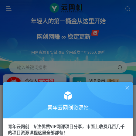
年轻人的第一桶金从这里开始
网创网赚 ∞ 稳定更新
网创资源 & 实战项目 全网首发全年365天更新
输入关键词搜索
合伙人
VIP会员
90%分佣
抢先
合伙人专属推广链接
免费下载全站资源
招募站长
APP下载
推荐
GO
青年云网创资源站
搭建同款网站，自己当老板
浏览器打开下载app
首页
创业课程
会员专属
正文
青年云网创 | 专注优质VIP网课项目分享，市面上收费几百几千
的项目资源课程这里全部都有！