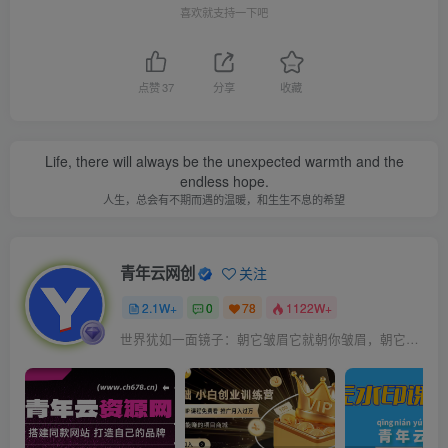
喜欢就支持一下吧
点赞
37
分享
收藏
Life, there will always be the unexpected warmth and the
endless hope.
人生，总会有不期而遇的温暖，和生生不息的希望
青年云网创
关注
2.1W+
0
78
1122W+
世界犹如一面镜子：朝它皱眉它就朝你皱眉，朝它微笑它也吵你微笑