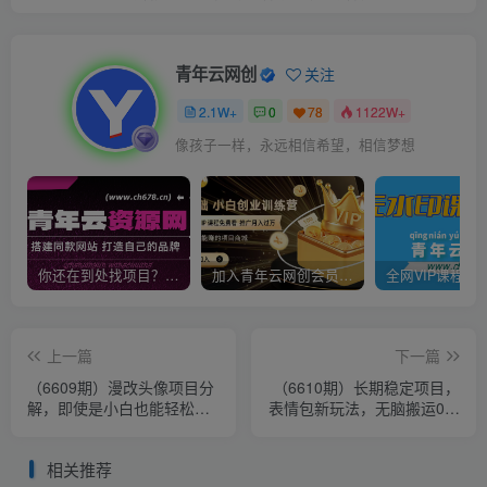
青年云网创
关注
2.1W+
0
78
1122W+
像孩子一样，永远相信希望，相信梦想
你还在到处找项目？还在当韭菜？我靠卖项目一个月收入5万+，曾经我也是个失败者。
加入青年云网创会员，全站资源免费学习。加入高级合伙人，推广日入1000+
上一篇
下一篇
（6609期）漫改头像项目分
（6610期）长期稳定项目，
解，即使是小白也能轻松上
表情包新玩法，无脑搬运0基
手，仅需一部手机即可
础可做，一部手机实现日入
300+
相关推荐