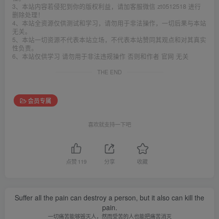
3、本站内容若侵犯到你的版权利益，请加客服微信 zt0512518 进行
删除处理！
4、本站全资源仅供测试和学习，请勿用于非法操作，一切后果与本站
无关。
5、本站一切资源不代表本站立场，不代表本站赞同其观点和对其真实
性负责。
6、本站仅供学习 请勿用于非法违规操作 否则和作者 官网 无关
THE END
会员专属
喜欢就支持一下吧
点赞
119
分享
收藏
Suffer all the pain can destroy a person, but it also can kill the
pain.
一切痛苦能够毁灭人，然而受苦的人也能把痛苦消灭