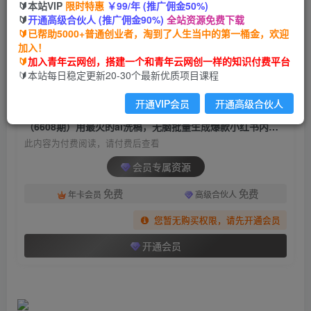
🔰本站VIP
限时特惠
￥99/年 (推广佣金50%)
（6608期）用最火的ai洗稿，无脑批量生成爆款小
🔰
开通高级合伙人 (推广佣金90%)
全站资源免费下载
红书内容，省时省力，每天收入不只300+
🔰已帮助5000+普通创业者，淘到了人生当中的第一桶金，欢迎
加入！
青年云网创
关注
私信
🔰
加入青年云网创，搭建一个和青年云网创一样的知识付费平台
2年前发布
🔰本站每日稳定更新20-30个最新优质项目课程
1633
119
开通VIP会员
开通高级合伙人
付费阅读
（6608期）用最火的ai洗稿，无脑批量生成爆款小红书内容，省时省力，每天收入不只300+
此内容为付费阅读，请付费后查看
会员专属资源
免费
免费
年卡会员
高级合伙人
您暂无购买权限，请先开通会员
开通会员