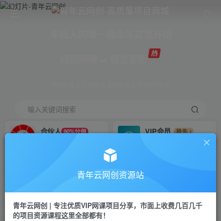
年轻人的第一桶金从这里开始
网创网赚 ∞ 稳定更新
网创资源 & 实战项目 全网首发全年365天更新
输入关键词搜索
合伙人
VIP会员
90%分佣
抢先
合伙人专属推广链接
免费下载全站资源
招募站长
APP下载
推荐
GO
青年云网创资源站
搭建同款网站，自己当老板
浏览器打开下载app
首页
创业课程
会员专属
正文
青年云网创 | 专注优质VIP网课项目分享，市面上收费几百几千
的项目资源课程这里全部都有！