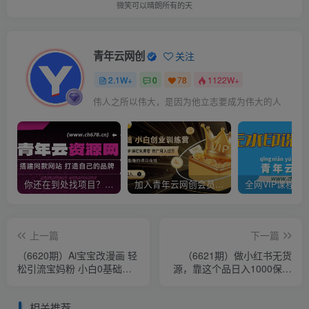
微笑可以晴朗所有的天
青年云网创
关注
2.1W+
0
78
1122W+
伟人之所以伟大，是因为他立志要成为伟大的人
你还在到处找项目？还在当韭菜？我靠卖项目一个月收入5万+，曾经我也是个失败者。
加入青年云网创会员，全站资源免费学习。加入高级合伙人，推广日入1000+
上一篇
下一篇
（6620期）Ai宝宝改漫画 轻
（6621期）做小红书无货
松引流宝妈粉 小白0基础易
源，靠这个品日入1000保姆
上手 单次收费19-39
级教学
相关推荐