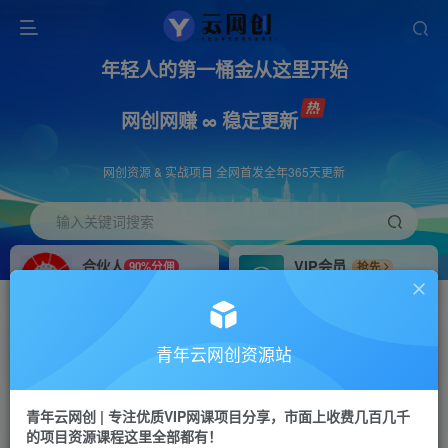
年轻人的第一桶金从这里开始
网创网赚 ∞ 稳定更新
网创资源 & 实战项目 全网首发全年365天更新
输入关键词搜索
合伙人
VIP会员
90%分佣
抢先
合伙人专属推广链接
免费下载全站资源
招募站长
APP下载
推荐
GO
青年云网创资源站
搭建同款网站，自己当老板
浏览器打开下载app
首页
创业课程
会员专属
正文
青年云网创 | 专注优质VIP网课项目分享，市面上收费几百几千
的项目资源课程这里全部都有！