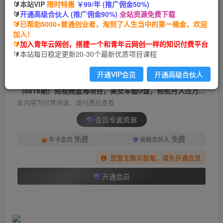
🔰本站VIP
限时特惠
￥99/年 (推广佣金50%)
（6619期）短视频蓝海项目，美女车载U盘，轻松
🔰
开通高级合伙人 (推广佣金90%)
全站资源免费下载
月入过万，适合0基础小白
🔰已帮助5000+普通创业者，淘到了人生当中的第一桶金，欢迎
加入！
青年云网创
关注
私信
🔰
加入青年云网创，搭建一个和青年云网创一样的知识付费平台
2年前发布
🔰本站每日稳定更新20-30个最新优质项目课程
1399
134
开通VIP会员
开通高级合伙人
付费阅读
（6619期）短视频蓝海项目，美女车载U盘，轻松月入过万，适合0基础小白
此内容为付费阅读，请付费后查看
会员专属资源
免费
免费
年卡会员
高级合伙人
您暂无购买权限，请先开通会员
开通会员